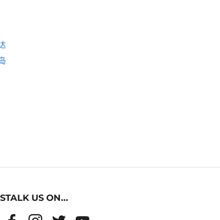
达
岛
STALK US ON...