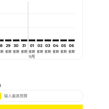
找优惠
r. 寻找优惠
imer. 寻找优惠
sclaimer. 寻找优惠
s-disclaimer. 寻找优惠
fers-disclaimer. 寻找优惠
w-offers-disclaimer. 寻找优惠
-view-offers-disclaimer. 寻找优惠
 cmp-view-offers-disclaimer. 寻找优惠
DC: cmp-view-offers-disclaimer. 寻找优惠
AK–MDC: cmp-view-offers-disclaimer. 寻找优惠
HAK–MDC: cmp-view-offers-disclaimer. 寻找优惠
HAK–MDC: cmp-view-offers-disclaimer. 寻找优惠
HAK–MDC: cmp-view-offers-disclaimer. 寻找优惠
HAK–MDC: cmp-view-offers-disclaimer. 
HAK–MDC: cmp-view-offers-disclaime
HAK–MDC: cmp-view-offers-discl
HAK–MDC: cmp-view-offers-d
HAK–MDC: cmp-view-offe
HAK–MDC: cmp-view-o
28
29
30
31
01
02
03
04
05
06
星期
星期
星期
星期
星期
星期
星期
星期
星期
星期
9月
格
元