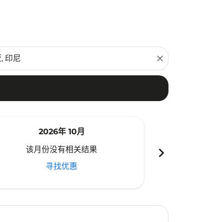
close
2026年 10月
20
chevron_right
该月份没有相关结果
该月份
寻找优惠