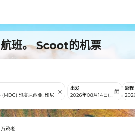
班。 Scoot的机票
出发
返程
close
today
fc-booking-departure-date-
fc-b
2026年08月14日(周五)
202
- 万鸦老