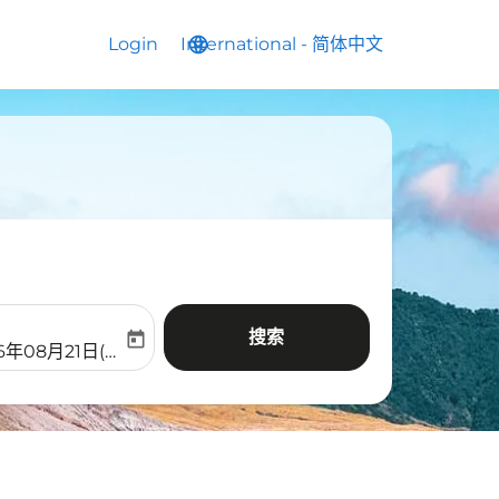
Login
International
language
keyboard_arrow_down
-
简体中文
搜索
today
aria-label
ooking-return-date-aria-label
6年08月21日(周五)