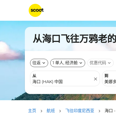
从海口飞往万鸦老的航
往返
expand_more
1 单人, 经济舱
expand_more
优惠代码
expand_more
从
到
close
主页
航班
飞往印度尼西亚
海口 