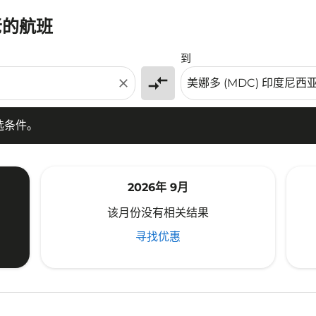
老的航班
条件。
到
compare_arrows
close
选条件。
2026年 9月
该月份没有相关结果
寻找优惠