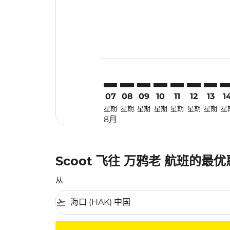
Displaying fares for 八月-2026
HAK–MDC: cmp-view-offers-dis
HAK–MDC: cmp-view-offers
HAK–MDC: cmp-view-of
HAK–MDC: cmp-view
HAK–MDC: cmp-
HAK–MDC: 
HAK–M
HA
07
08
09
10
11
12
13
1
星期
星期
星期
星期
星期
星期
星期
星
8月
Scoot 飞往 万鸦老 航班的最
从
flight_takeoff
没有符合您的筛选条件的机票。请调整您的筛选