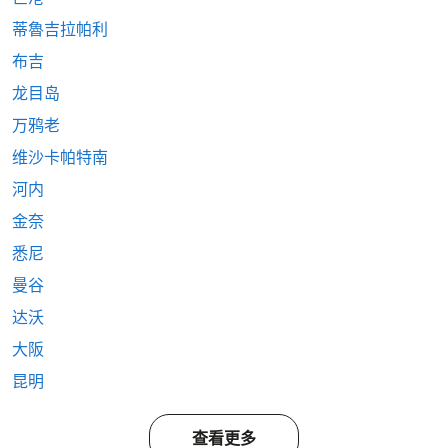
蒂魯吉拉帕利
布吉
龙目岛
万鸦老
维沙卡帕特南
河内
金奈
悉尼
曼谷
达沃
大阪
昆明
查看更多