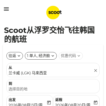

Scoot从浮罗交怡飞往韩国
的航班
往返
expand_more
1 单人, 经济舱
expand_more
优惠代码
expand_more
从
close
兰卡威 (LGK) 马来西亚
到
选择目的地
出发
返程
today
today
fc-booking-departure-date-aria-label
fc-booking-return-date-ari
2026年08月13日(周四)
2026年08月20日(周四)