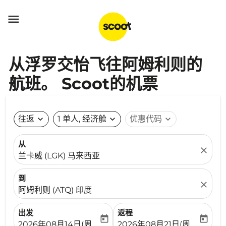

从浮罗交怡飞往阿姆利则的
航班。 Scoot的机票
往返
expand_more
1 单人, 经济舱
expand_more
优惠代码
expand_more
从
close
兰卡威 (LGK) 马来西亚
到
close
阿姆利则 (ATQ) 印度
出发
返程
today
today
fc-booking-departure-date-aria-label
fc-booking-return-date-ari
2026年08月14日(周五)
2026年08月21日(周五)