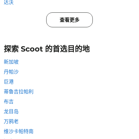
达沃
查看更多
探索 Scoot 的首选目的地
新加坡
丹帕沙
巨港
蒂魯吉拉帕利
布吉
龙目岛
万鸦老
维沙卡帕特南