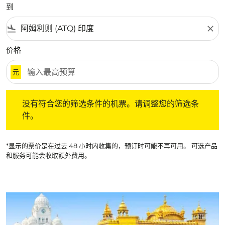
到
flight_land
close
价格
元
没有符合您的筛选条件的机票。请调整您的筛选条件。
没有符合您的筛选条件的机票。请调整您的筛选条
件。
*显示的票价是在过去 48 小时内收集的，预订时可能不再可用。 可选产品
和服务可能会收取额外费用。