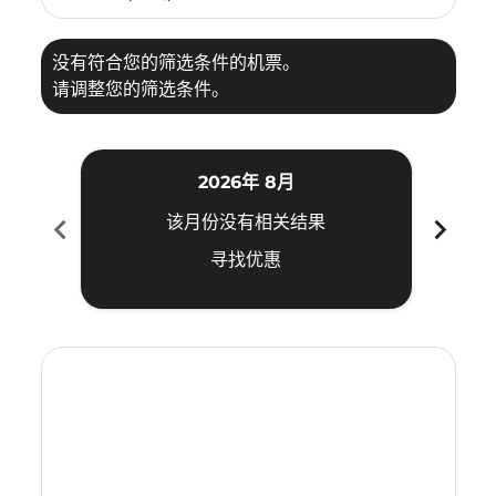
没有符合您的筛选条件的机票。
请调整您的筛选条件。
2026年 8月
chevron_left
chevron_right
该月份没有相关结果
寻找优惠
Displaying fares for 八月-2026
LGK–ATQ: cmp-view-offers-disclaimer. 寻找优惠
LGK–ATQ: cmp-view-offers-disclaimer. 寻找优惠
LGK–ATQ: cmp-view-offers-disclaimer. 寻
LGK–ATQ: cmp-view-offers-disclaime
LGK–ATQ: cmp-view-offers-discla
LGK–ATQ: cmp-view-offers-di
LGK–ATQ: cmp-view-offer
LGK–ATQ: cmp-view-of
LGK–ATQ: cmp-vie
LGK–ATQ: cmp
LGK–ATQ:
LGK–A
L