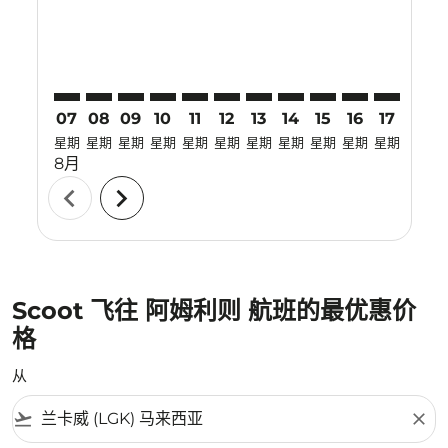
07
08
09
10
11
12
13
14
15
16
17
18
星期
星期
星期
星期
星期
星期
星期
星期
星期
星期
星期
星期
8月
chevron_left
chevron_right
Scoot 飞往 阿姆利则 航班的最优惠价
格
从
flight_takeoff
close