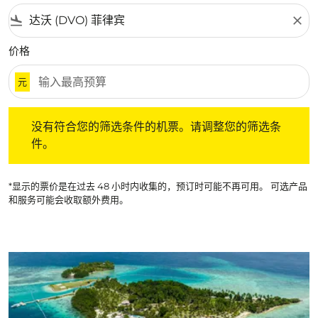
flight_land
close
价格
元
没有符合您的筛选条件的机票。请调整您的筛选条件。
没有符合您的筛选条件的机票。请调整您的筛选条
件。
*显示的票价是在过去 48 小时内收集的，预订时可能不再可用。 可选产品
和服务可能会收取额外费用。