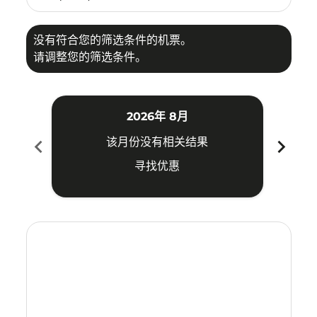
没有符合您的筛选条件的机票。
请调整您的筛选条件。
2026年 8月
chevron_left
chevron_right
该月份没有相关结果
寻找优惠
Displaying fares for 八月-2026
LGK–DVO: cmp-view-offers-disclaimer. 寻找优惠
LGK–DVO: cmp-view-offers-disclaimer. 寻找优惠
LGK–DVO: cmp-view-offers-disclaimer. 寻
LGK–DVO: cmp-view-offers-disclaime
LGK–DVO: cmp-view-offers-discl
LGK–DVO: cmp-view-offers-di
LGK–DVO: cmp-view-offer
LGK–DVO: cmp-view-o
LGK–DVO: cmp-vie
LGK–DVO: cmp
LGK–DVO:
LGK–D
L