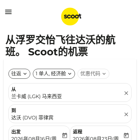

从浮罗交怡飞往达沃的航
班。 Scoot的机票
往返
expand_more
1 单人, 经济舱
expand_more
优惠代码
expand_more
从
close
兰卡威 (LGK) 马来西亚
到
close
达沃 (DVO) 菲律宾
出发
返程
today
today
fc-booking-departure-date-aria-label
fc-booking-return-date-ari
2026年08月16日(周日)
2026年08月23日(周日)