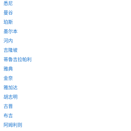
悉尼
曼谷
珀斯
墨尔本
河内
吉隆坡
蒂魯吉拉帕利
雅典
金奈
雅加达
胡志明
古晋
布吉
阿姆利则