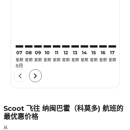
LGK–LBJ: cmp-view-offers-disclaimer. 寻找优惠
LGK–LBJ: cmp-view-offers-disclaimer. 寻找优惠
LGK–LBJ: cmp-view-offers-disclaimer. 寻找
LGK–LBJ: cmp-view-offers-disclaimer
LGK–LBJ: cmp-view-offers-disclai
LGK–LBJ: cmp-view-offers-dis
LGK–LBJ: cmp-view-offers
LGK–LBJ: cmp-view-of
LGK–LBJ: cmp-vie
LGK–LBJ: cmp
LGK–LBJ: 
LGK–L
L
07
08
09
10
11
12
13
14
15
16
17
18
星期
星期
星期
星期
星期
星期
星期
星期
星期
星期
星期
星期
8月
chevron_left
chevron_right
Scoot 飞往 纳闽巴霍（科莫多) 航班的
最优惠价格
从