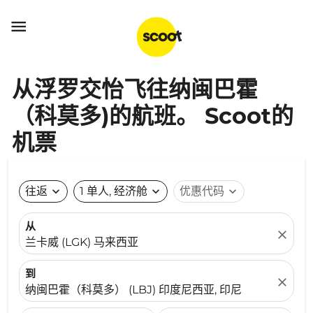

从浮罗交怡飞往纳闽巴霍
（科莫多)的航班。 Scoot的
机票
往返
expand_more
1 单人, 经济舱
expand_more
优惠代码
expand_more
从
close
兰卡威 (LGK) 马来西亚
到
close
纳闽巴霍（科莫多） (LBJ) 印度尼西亚, 印尼