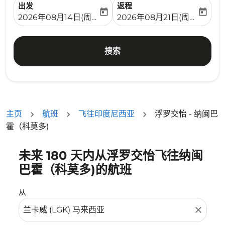
出发
返程
today
today
fc-booking-departure-date-aria-label
fc-booking-return-date-ari
2026年08月14日(周五)
2026年08月21日(周五)
搜索
主页
航班
飞往印度尼西亚
浮罗交怡 - 纳闽巴
霍（科莫多)
未来 180 天内从浮罗交怡飞往纳闽
没有符合您的筛选条件的机票。请调整您的筛选条件。
巴霍（科莫多)的航班
从
close