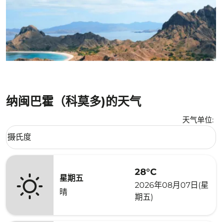
纳闽巴霍（科莫多)的天气
天气单位
:
Weather unit option 摄氏度 Selected
摄氏度
keyboard_arrow_down
28°C
星期五
2026年08月07日(星
晴
期五)