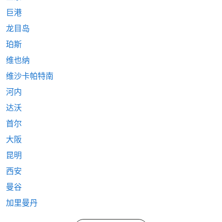
巨港
龙目岛
珀斯
维也纳
维沙卡帕特南
河内
达沃
首尔
大阪
昆明
西安
曼谷
加里曼丹