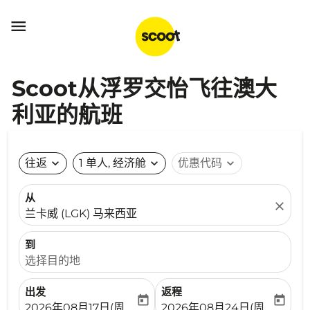

Scoot从浮罗交怡飞往澳大
利亚的航班
往返
expand_more
1 单人, 经济舱
expand_more
优惠代码
expand_more
从
close
兰卡威 (LGK) 马来西亚
到
选择目的地
出发
返程
today
today
fc-booking-departure-date-aria-label
fc-booking-return-date-ari
2026年08月17日(周一)
2026年08月24日(周一)