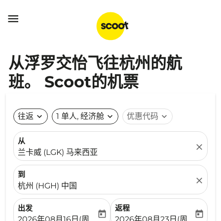

从浮罗交怡飞往杭州的航
班。 Scoot的机票
往返
expand_more
1 单人, 经济舱
expand_more
优惠代码
expand_more
从
close
兰卡威 (LGK) 马来西亚
到
close
杭州 (HGH) 中国
出发
返程
today
today
fc-booking-departure-date-aria-label
fc-booking-return-date-ari
2026年08月16日(周日)
2026年08月23日(周日)