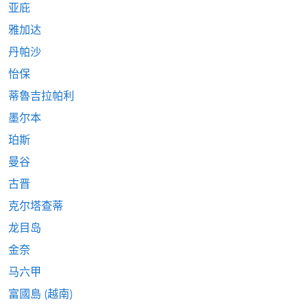
亚庇
雅加达
丹帕沙
怡保
蒂魯吉拉帕利
墨尔本
珀斯
曼谷
古晋
克尔塔查蒂
龙目岛
金奈
马六甲
富國島 (越南)