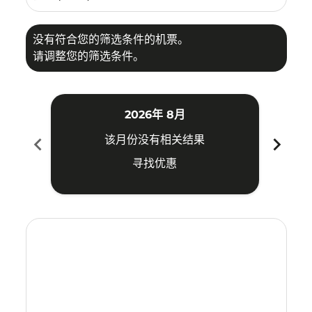
没有符合您的筛选条件的机票。
请调整您的筛选条件。
2026年 8月
chevron_left
chevron_right
该月份没有相关结果
寻找优惠
Displaying fares for 八月-2026
LGK–HGH: cmp-view-offers-disclaimer. 寻找优惠
LGK–HGH: cmp-view-offers-disclaimer. 寻找优惠
LGK–HGH: cmp-view-offers-disclaimer. 寻
LGK–HGH: cmp-view-offers-disclaime
LGK–HGH: cmp-view-offers-discl
LGK–HGH: cmp-view-offers-di
LGK–HGH: cmp-view-offer
LGK–HGH: cmp-view-o
LGK–HGH: cmp-vie
LGK–HGH: cmp
LGK–HGH:
LGK–H
L