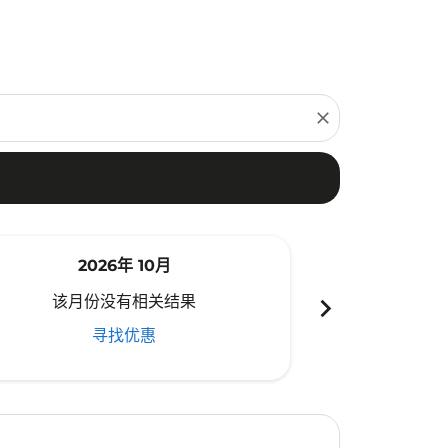
close
2026年 10月
20
chevron_right
该月份没有相关结果
该月份
寻找优惠