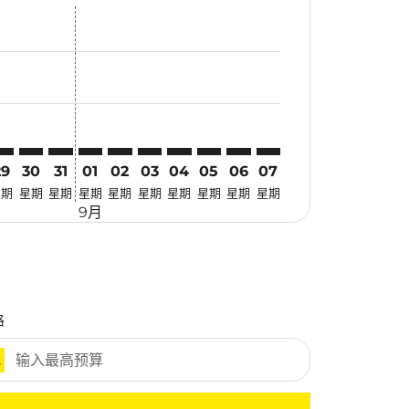
找优惠
. 寻找优惠
imer. 寻找优惠
sclaimer. 寻找优惠
s-disclaimer. 寻找优惠
fers-disclaimer. 寻找优惠
w-offers-disclaimer. 寻找优惠
-view-offers-disclaimer. 寻找优惠
 cmp-view-offers-disclaimer. 寻找优惠
MG: cmp-view-offers-disclaimer. 寻找优惠
GK–KMG: cmp-view-offers-disclaimer. 寻找优惠
LGK–KMG: cmp-view-offers-disclaimer. 寻找优惠
LGK–KMG: cmp-view-offers-disclaimer. 寻找优惠
LGK–KMG: cmp-view-offers-disclaimer. 寻找优惠
LGK–KMG: cmp-view-offers-disclaimer. 寻
LGK–KMG: cmp-view-offers-disclaime
LGK–KMG: cmp-view-offers-discl
LGK–KMG: cmp-view-offers-d
LGK–KMG: cmp-view-offer
LGK–KMG: cmp-view-o
29
30
31
01
02
03
04
05
06
07
星期
星期
星期
星期
星期
星期
星期
星期
星期
星期
9月
格
元