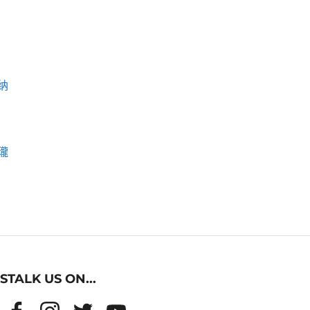
纳
瓏
STALK US ON...