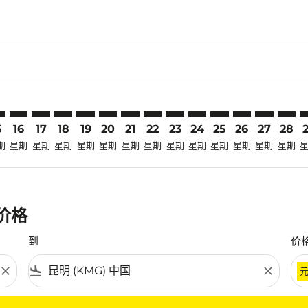
claimer. 寻找优惠
-disclaimer. 寻找优惠
fers-disclaimer. 寻找优惠
-offers-disclaimer. 寻找优惠
view-offers-disclaimer. 寻找优惠
cmp-view-offers-disclaimer. 寻找优惠
MG: cmp-view-offers-disclaimer. 寻找优惠
K–KMG: cmp-view-offers-disclaimer. 寻找优惠
LGK–KMG: cmp-view-offers-disclaimer. 寻找优惠
LGK–KMG: cmp-view-offers-disclaimer. 寻找优惠
LGK–KMG: cmp-view-offers-disclaimer. 寻找优惠
LGK–KMG: cmp-view-offers-disclaimer. 寻
LGK–KMG: cmp-view-offers-disclaimer
LGK–KMG: cmp-view-offers-discla
LGK–KMG: cmp-view-offers-di
LGK–KMG: cmp-view-offer
LGK–KMG: cmp-view-of
LGK–KMG: cmp-vie
LGK–KMG: cmp
LGK–KMG:
LGK–K
L
5
16
17
18
19
20
21
22
23
24
25
26
27
28
期
星期
星期
星期
星期
星期
星期
星期
星期
星期
星期
星期
星期
星期
惠价格
到
价
close
flight_land
close
条件。