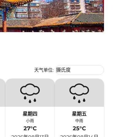
Weather unit option 摄氏度 Selecte
天气单位
:
摄氏度
keyboard_arrow_down
星期四
星期五
小雨
中雨
27°C
25°C