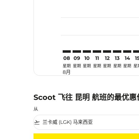
Displaying fares for 八月-2026
LGK–KMG: cmp-view-offers-dis
LGK–KMG: cmp-view-offers
LGK–KMG: cmp-view-of
LGK–KMG: cmp-view
LGK–KMG: cmp-
LGK–KMG: 
LGK–K
LG
08
09
10
11
12
13
14
1
星期
星期
星期
星期
星期
星期
星期
星
8月
Scoot 飞往 昆明 航班的最优
从
flight_takeoff
没有符合您的筛选条件的机票。请调整您的筛选