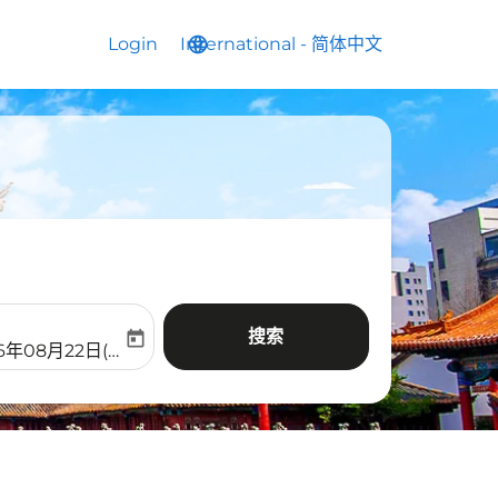
Login
International
language
keyboard_arrow_down
-
简体中文
搜索
today
aria-label
ooking-return-date-aria-label
6年08月22日(周六)