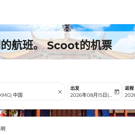
航班。 Scoot的机票
出发
返程
close
today
fc-booking-departure-date-
fc-b
2026年08月15日(周六)
202
昆明