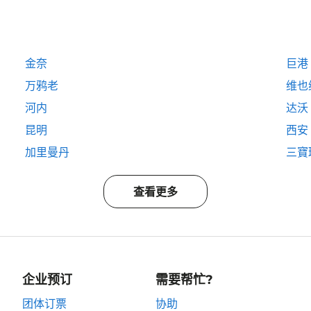
金奈
巨港
万鸦老
维也
河内
达沃
昆明
西安
加里曼丹
三寶
查看更多
企业预订
需要帮忙?
团体订票
协助