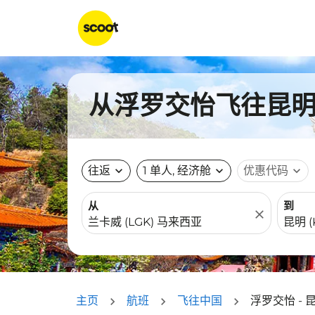
从浮罗交怡飞往昆明的
往返
expand_more
1 单人, 经济舱
expand_more
优惠代码
expand_more
从
到
close
主页
航班
飞往中国
浮罗交怡 - 