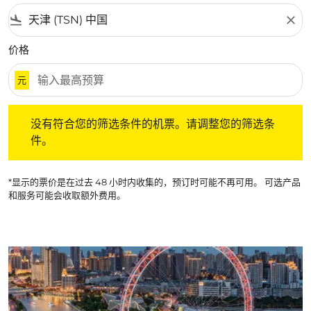
flight_land
close
价格
元
没有符合您的筛选条件的机票。请调整您的筛选条件。
没有符合您的筛选条件的机票。请调整您的筛选条
件。
*显示的票价是在过去 48 小时内收集的，预订时可能不再可用。 可选产品
和服务可能会收取额外费用。