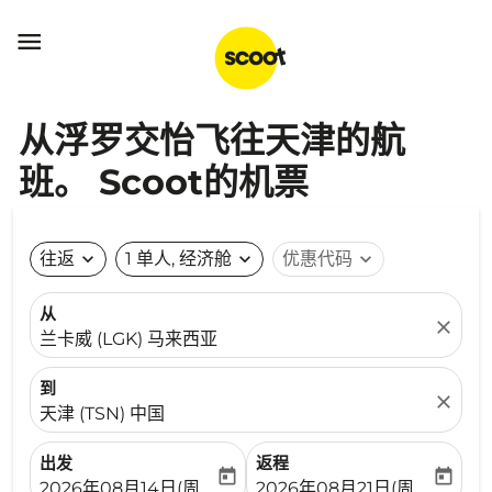

从浮罗交怡飞往天津的航
班。 Scoot的机票
往返
expand_more
1 单人, 经济舱
expand_more
优惠代码
expand_more
从
close
兰卡威 (LGK) 马来西亚
到
close
天津 (TSN) 中国
出发
返程
today
today
fc-booking-departure-date-aria-label
fc-booking-return-date-ari
2026年08月14日(周五)
2026年08月21日(周五)