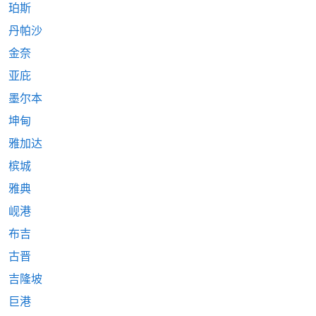
珀斯
丹帕沙
金奈
亚庇
墨尔本
坤甸
雅加达
槟城
雅典
岘港
布吉
古晋
吉隆坡
巨港