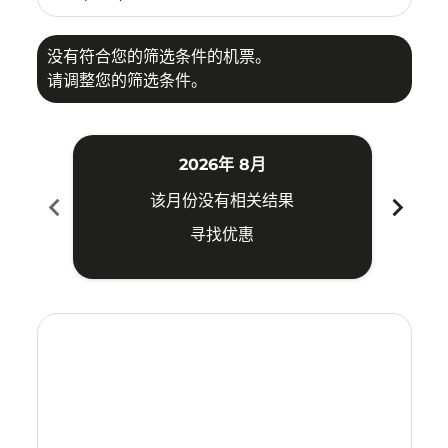
没有符合您的筛选条件的机票。
请调整您的筛选条件。
2026年 8月
chevron_left
chevron_right
该月份没有相关结果
寻找优惠
Displaying fares for 八月-2026
LGK–TSN: cmp-view-offers-disclaimer. 寻找优惠
LGK–TSN: cmp-view-offers-disclaimer. 寻找优惠
LGK–TSN: cmp-view-offers-disclaimer. 寻
LGK–TSN: cmp-view-offers-disclaimer
LGK–TSN: cmp-view-offers-discla
LGK–TSN: cmp-view-offers-di
LGK–TSN: cmp-view-offer
LGK–TSN: cmp-view-of
LGK–TSN: cmp-vie
LGK–TSN: cmp
LGK–TSN:
LGK–T
L