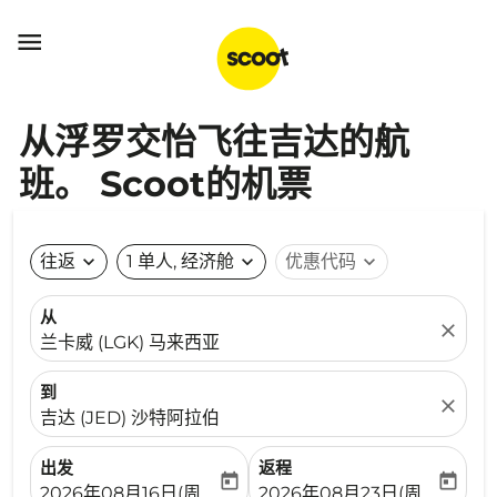

从浮罗交怡飞往吉达的航
班。 Scoot的机票
往返
expand_more
1 单人, 经济舱
expand_more
优惠代码
expand_more
从
close
兰卡威 (LGK) 马来西亚
到
close
吉达 (JED) 沙特阿拉伯
出发
返程
today
today
fc-booking-departure-date-aria-label
fc-booking-return-date-ari
2026年08月16日(周日)
2026年08月23日(周日)