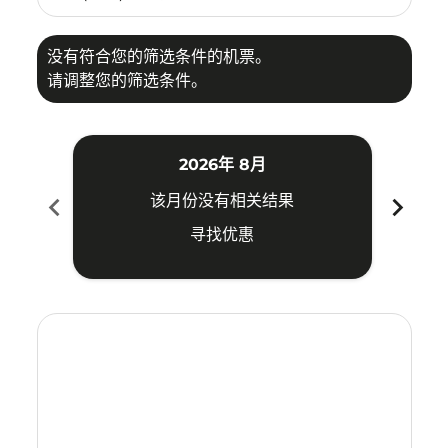
没有符合您的筛选条件的机票。
请调整您的筛选条件。
2026年 8月
chevron_left
chevron_right
该月份没有相关结果
寻找优惠
Displaying fares for 八月-2026
LGK–JED: cmp-view-offers-disclaimer. 寻找优惠
LGK–JED: cmp-view-offers-disclaimer. 寻找优惠
LGK–JED: cmp-view-offers-disclaimer. 寻找
LGK–JED: cmp-view-offers-disclaimer
LGK–JED: cmp-view-offers-discla
LGK–JED: cmp-view-offers-di
LGK–JED: cmp-view-offers
LGK–JED: cmp-view-of
LGK–JED: cmp-vie
LGK–JED: cmp
LGK–JED:
LGK–J
L