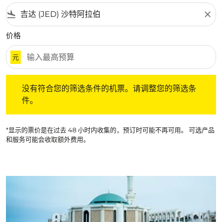
flight_land
close
价格
元
没有符合您的筛选条件的机票。请调整您的筛选条件。
没有符合您的筛选条件的机票。请调整您的筛选条
件。
*显示的票价是在过去 48 小时内收集的，预订时可能不再可用。 可选产品
和服务可能会收取额外费用。