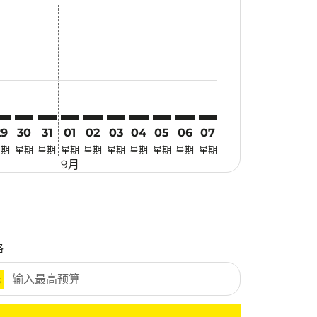
惠
 寻找优惠
mer. 寻找优惠
claimer. 寻找优惠
-disclaimer. 寻找优惠
fers-disclaimer. 寻找优惠
w-offers-disclaimer. 寻找优惠
view-offers-disclaimer. 寻找优惠
cmp-view-offers-disclaimer. 寻找优惠
LO: cmp-view-offers-disclaimer. 寻找优惠
GK–ILO: cmp-view-offers-disclaimer. 寻找优惠
LGK–ILO: cmp-view-offers-disclaimer. 寻找优惠
LGK–ILO: cmp-view-offers-disclaimer. 寻找优惠
LGK–ILO: cmp-view-offers-disclaimer. 寻找优惠
LGK–ILO: cmp-view-offers-disclaimer. 寻找
LGK–ILO: cmp-view-offers-disclaimer
LGK–ILO: cmp-view-offers-discla
LGK–ILO: cmp-view-offers-di
LGK–ILO: cmp-view-offer
LGK–ILO: cmp-view-o
29
30
31
01
02
03
04
05
06
07
星期
星期
星期
星期
星期
星期
星期
星期
星期
星期
9月
格
元