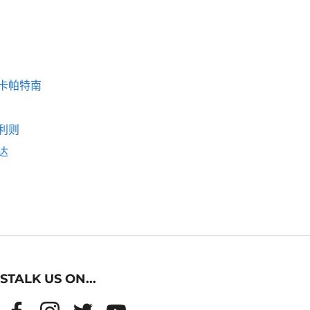
卡帕特南
利则
达
STALK US ON...