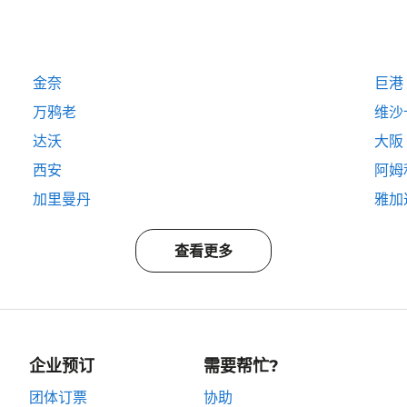
金奈
巨港
万鸦老
维沙
达沃
大阪
西安
阿姆
加里曼丹
雅加
查看更多
企业预订
需要帮忙?
团体订票
协助