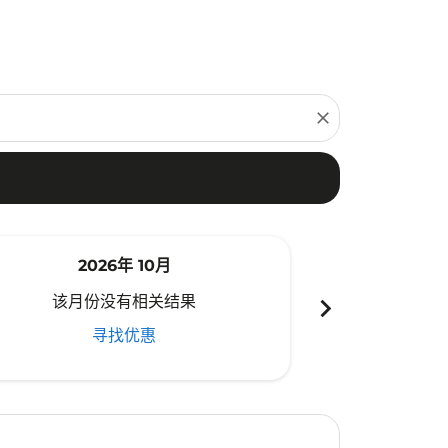
close
2026年 10月
20
chevron_right
该月份没有相关结果
该月份
寻找优惠