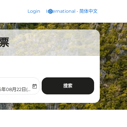
Login
International
language
keyboard_arrow_down
-
简体中文
票
搜索
today
aria-label
ooking-return-date-aria-label
6年08月22日(周六)