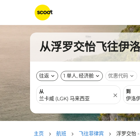
从浮罗交怡飞往伊洛伊
往返
expand_more
1 单人, 经济舱
expand_more
优惠代码
expand_more
从
到
close
主页
航班
飞往菲律宾
浮罗交怡 