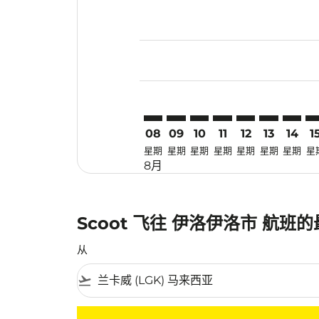
Displaying fares for 八月-2026
LGK–ILO: cmp-view-offers-disc
LGK–ILO: cmp-view-offers-
LGK–ILO: cmp-view-off
LGK–ILO: cmp-view
LGK–ILO: cmp-
LGK–ILO: c
LGK–IL
LG
08
09
10
11
12
13
14
1
星期
星期
星期
星期
星期
星期
星期
星
8月
Scoot 飞往 伊洛伊洛市 航班
从
flight_takeoff
没有符合您的筛选条件的机票。请调整您的筛选