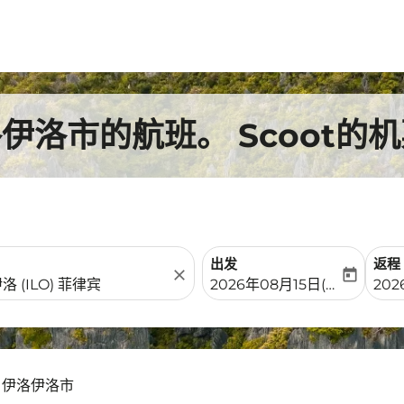
洛市的航班。 Scoot的机
出发
返程
close
today
fc-booking-departure-date-
fc-b
2026年08月15日(周六)
202
- 伊洛伊洛市