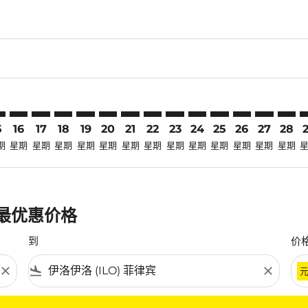
laimer. 寻找优惠
disclaimer. 寻找优惠
ers-disclaimer. 寻找优惠
-offers-disclaimer. 寻找优惠
view-offers-disclaimer. 寻找优惠
mp-view-offers-disclaimer. 寻找优惠
O: cmp-view-offers-disclaimer. 寻找优惠
K–ILO: cmp-view-offers-disclaimer. 寻找优惠
LGK–ILO: cmp-view-offers-disclaimer. 寻找优惠
LGK–ILO: cmp-view-offers-disclaimer. 寻找优惠
LGK–ILO: cmp-view-offers-disclaimer. 寻找优惠
LGK–ILO: cmp-view-offers-disclaimer. 寻找优
LGK–ILO: cmp-view-offers-disclaimer.
LGK–ILO: cmp-view-offers-disclai
LGK–ILO: cmp-view-offers-dis
LGK–ILO: cmp-view-offers
LGK–ILO: cmp-view-of
LGK–ILO: cmp-vie
LGK–ILO: cmp-
LGK–ILO: 
LGK–I
L
5
16
17
18
19
20
21
22
23
24
25
26
27
28
期
星期
星期
星期
星期
星期
星期
星期
星期
星期
星期
星期
星期
星期
的最优惠价格
到
价
close
flight_land
close
条件。