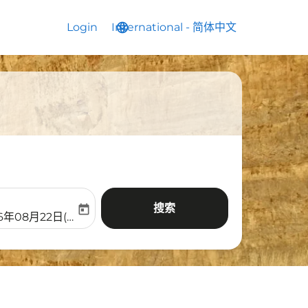
Login
International
language
keyboard_arrow_down
-
简体中文
搜索
today
aria-label
ooking-return-date-aria-label
6年08月22日(周六)