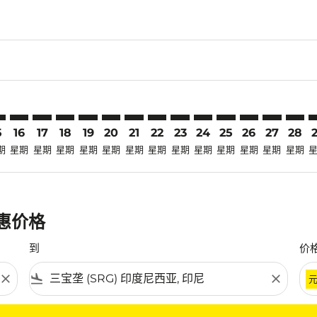
claimer. 寻找优惠
disclaimer. 寻找优惠
ers-disclaimer. 寻找优惠
-offers-disclaimer. 寻找优惠
view-offers-disclaimer. 寻找优惠
cmp-view-offers-disclaimer. 寻找优惠
G: cmp-view-offers-disclaimer. 寻找优惠
K–SRG: cmp-view-offers-disclaimer. 寻找优惠
LGK–SRG: cmp-view-offers-disclaimer. 寻找优惠
LGK–SRG: cmp-view-offers-disclaimer. 寻找优惠
LGK–SRG: cmp-view-offers-disclaimer. 寻找优惠
LGK–SRG: cmp-view-offers-disclaimer. 寻找
LGK–SRG: cmp-view-offers-disclaimer
LGK–SRG: cmp-view-offers-discla
LGK–SRG: cmp-view-offers-dis
LGK–SRG: cmp-view-offers
LGK–SRG: cmp-view-of
LGK–SRG: cmp-vie
LGK–SRG: cmp
LGK–SRG: 
LGK–S
L
5
16
17
18
19
20
21
22
23
24
25
26
27
28
期
星期
星期
星期
星期
星期
星期
星期
星期
星期
星期
星期
星期
星期
优惠价格
到
价
close
flight_land
close
条件。