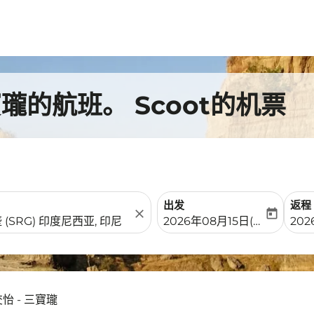
的航班。 Scoot的机票
出发
返程
close
today
fc-booking-departure-date-
fc-b
2026年08月15日(周六)
202
怡 - 三寶瓏