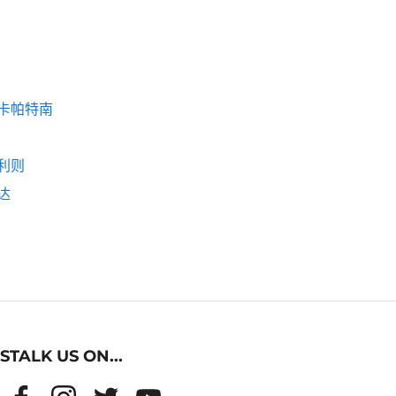
卡帕特南
利则
达
STALK US ON...