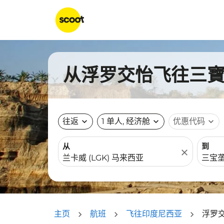
从浮罗交怡飞往三寶瓏
往返
expand_more
1 单人, 经济舱
expand_more
优惠代码
expand_more
从
到
close
主页
航班
飞往印度尼西亚
浮罗交