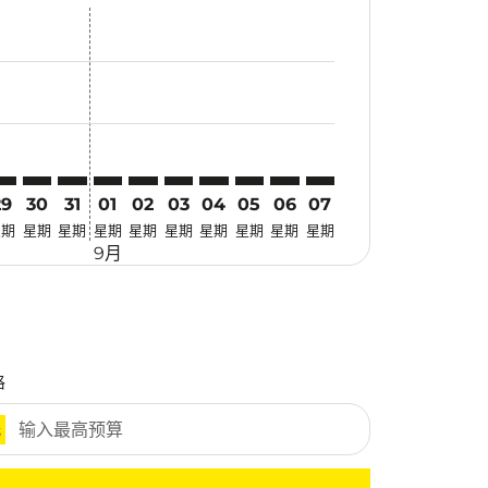
优惠
. 寻找优惠
imer. 寻找优惠
claimer. 寻找优惠
-disclaimer. 寻找优惠
fers-disclaimer. 寻找优惠
w-offers-disclaimer. 寻找优惠
-view-offers-disclaimer. 寻找优惠
cmp-view-offers-disclaimer. 寻找优惠
RG: cmp-view-offers-disclaimer. 寻找优惠
GK–SRG: cmp-view-offers-disclaimer. 寻找优惠
LGK–SRG: cmp-view-offers-disclaimer. 寻找优惠
LGK–SRG: cmp-view-offers-disclaimer. 寻找优惠
LGK–SRG: cmp-view-offers-disclaimer. 寻找优惠
LGK–SRG: cmp-view-offers-disclaimer. 寻
LGK–SRG: cmp-view-offers-disclaime
LGK–SRG: cmp-view-offers-discla
LGK–SRG: cmp-view-offers-di
LGK–SRG: cmp-view-offer
LGK–SRG: cmp-view-o
29
30
31
01
02
03
04
05
06
07
星期
星期
星期
星期
星期
星期
星期
星期
星期
星期
9月
格
元