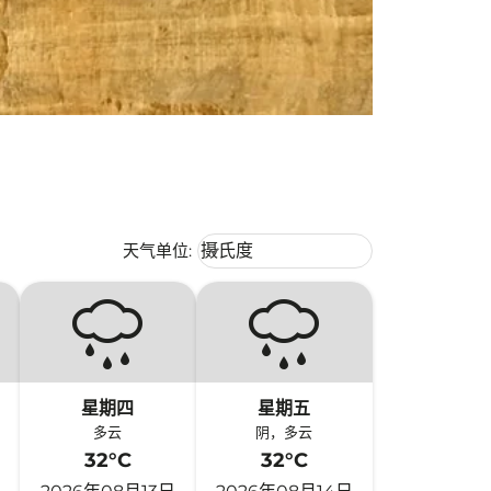
Weather unit option 摄氏度 Selecte
天气单位
:
摄氏度
keyboard_arrow_down
星期四
星期五
多云
阴，多云
32°C
32°C