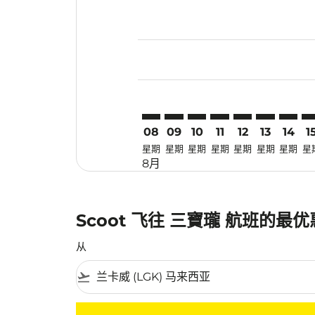
Displaying fares for 八月-2026
LGK–SRG: cmp-view-offers-dis
LGK–SRG: cmp-view-offers-
LGK–SRG: cmp-view-off
LGK–SRG: cmp-view
LGK–SRG: cmp-
LGK–SRG: 
LGK–SR
LG
08
09
10
11
12
13
14
1
星期
星期
星期
星期
星期
星期
星期
星
8月
Scoot 飞往 三寶瓏 航班的最
从
flight_takeoff
没有符合您的筛选条件的机票。请调整您的筛选