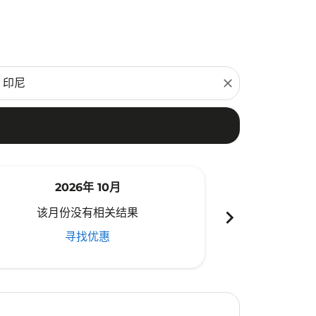
close
2026年 10月
20
chevron_right
该月份没有相关结果
该月份
寻找优惠