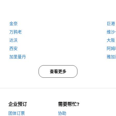
金奈
巨港
万鸦老
维沙
达沃
大阪
西安
阿姆
加里曼丹
雅加
查看更多
企业预订
需要帮忙?
团体订票
协助