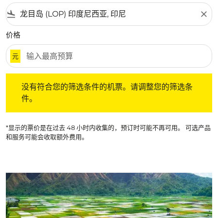
flight_land
close
价格
元
没有符合您的筛选条件的机票。请调整您的筛选条件。
没有符合您的筛选条件的机票。请调整您的筛选条
件。
*显示的票价是在过去 48 小时内收集的，预订时可能不再可用。 可选产品
和服务可能会收取额外费用。