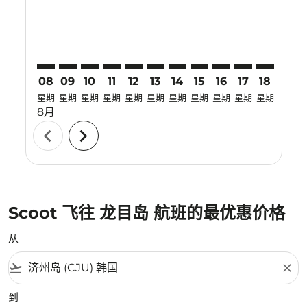
08
09
10
11
12
13
14
15
16
17
18
19
星期
星期
星期
星期
星期
星期
星期
星期
星期
星期
星期
星期
8月
chevron_left
chevron_right
Scoot 飞往 龙目岛 航班的最优惠价格
从
flight_takeoff
close
到