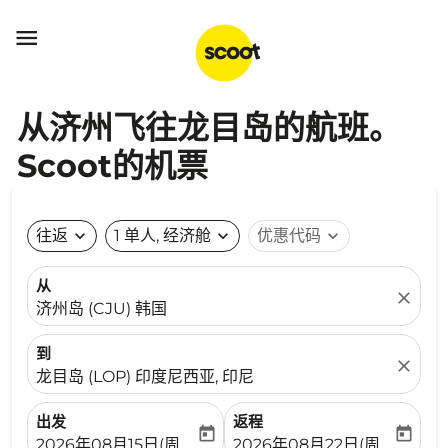

从济州飞往龙目岛的航班。
Scoot的机票
往返
expand_more
1 单人, 经济舱
expand_more
优惠代码
expand_more
从
close
济州岛 (CJU) 韩国
到
close
龙目岛 (LOP) 印度尼西亚, 印尼
出发
返程
today
today
fc-booking-departure-date-aria-label
fc-booking-return-date-ari
2026年08月15日(周六)
2026年08月22日(周六)