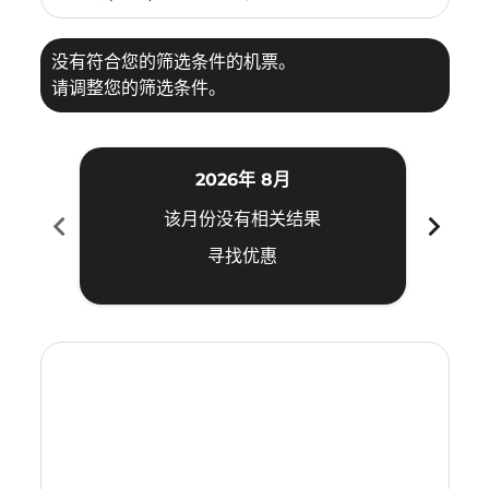
没有符合您的筛选条件的机票。
请调整您的筛选条件。
2026年 8月
chevron_left
chevron_right
该月份没有相关结果
寻找优惠
Displaying fares for 八月-2026
CJU–LOP: cmp-view-offers-disclaimer. 寻找优惠
CJU–LOP: cmp-view-offers-disclaimer. 寻找优惠
CJU–LOP: cmp-view-offers-disclaimer. 寻找
CJU–LOP: cmp-view-offers-disclaimer
CJU–LOP: cmp-view-offers-discla
CJU–LOP: cmp-view-offers-di
CJU–LOP: cmp-view-offers
CJU–LOP: cmp-view-of
CJU–LOP: cmp-vie
CJU–LOP: cmp
CJU–LOP:
CJU–L
C