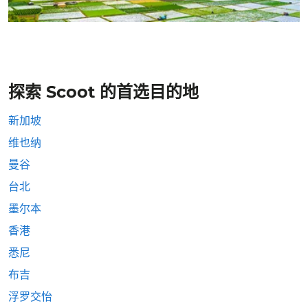
探索 Scoot 的首选目的地
新加坡
维也纳
曼谷
台北
墨尔本
香港
悉尼
布吉
浮罗交怡