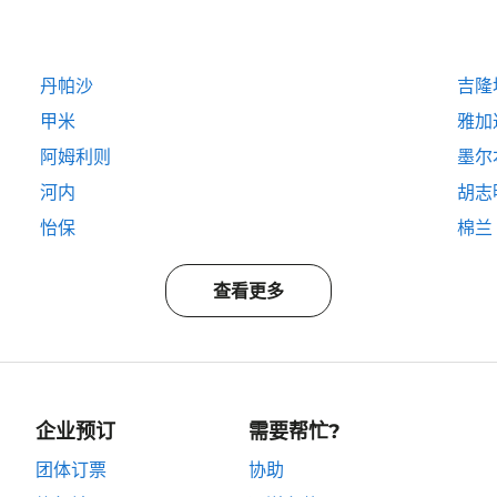
丹帕沙
吉隆
甲米
雅加
阿姆利则
墨尔
河内
胡志
怡保
棉兰
查看更多
企业预订
需要帮忙?
团体订票
协助