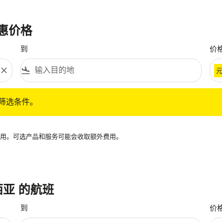
优惠价格
到
价
close
flight_land
条件。
筛选条件。
再可用。可选产品和服务可能会收取额外费用。
来西亚 的航班
到
价