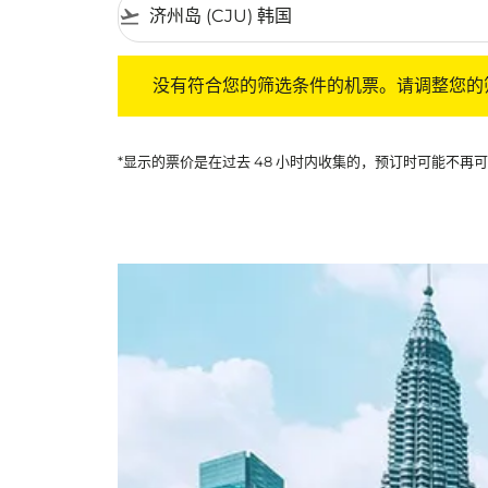
flight_takeoff
没有符合您的筛选条件的机票。请调整您的筛选
没有符合您的筛选条件的机票。请调整您的
*显示的票价是在过去 48 小时内收集的，预订时可能不再