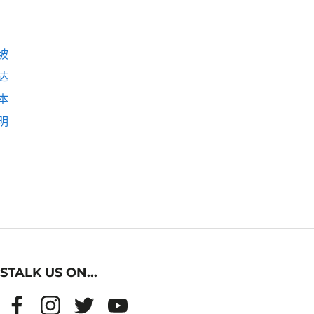
坡
达
本
明
STALK US ON...