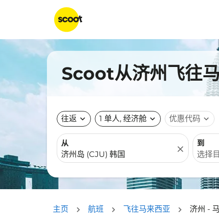
Scoot从济州飞往
往返
expand_more
1 单人, 经济舱
expand_more
优惠代码
expand_more
从
到
close
主页
航班
飞往马来西亚
济州 -