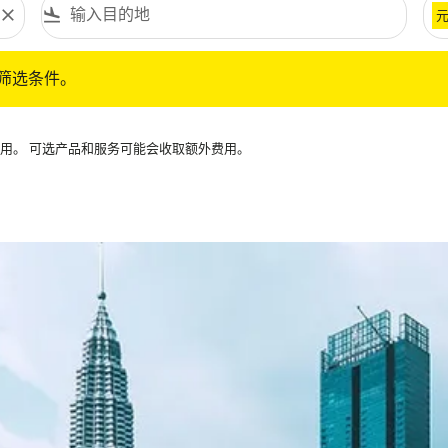
close
flight_land
条件。
筛选条件。
可用。 可选产品和服务可能会收取额外费用。