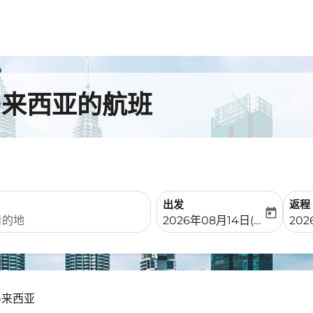
马来西亚的航班
出发
返程
today
fc-booking-departure-date-
fc-b
2026年08月14日(周五)
202
 马来西亚