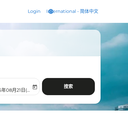
Login
International
language
keyboard_arrow_down
-
简体中文
搜索
today
aria-label
ooking-return-date-aria-label
6年08月21日(周五)