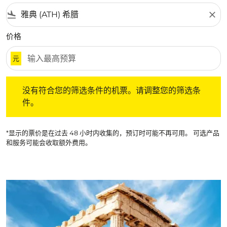
flight_land
close
价格
元
没有符合您的筛选条件的机票。请调整您的筛选条件。
没有符合您的筛选条件的机票。请调整您的筛选条
件。
*显示的票价是在过去 48 小时内收集的，预订时可能不再可用。 可选产品
和服务可能会收取额外费用。