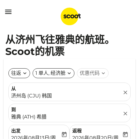

从济州飞往雅典的航班。
Scoot的机票
往返
expand_more
1 单人, 经济舱
expand_more
优惠代码
expand_more
从
close
济州岛 (CJU) 韩国
到
close
雅典 (ATH) 希腊
出发
返程
today
today
fc-booking-departure-date-aria-label
fc-booking-return-date-ari
2026年08月13日(周四)
2026年08月20日(周四)