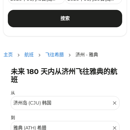
搜索
主页
航班
飞往希腊
济州 - 雅典
未来 180 天内从济州飞往雅典的航
没有符合您的筛选条件的机票。请调整您的筛选条件。
班
从
close
到
close