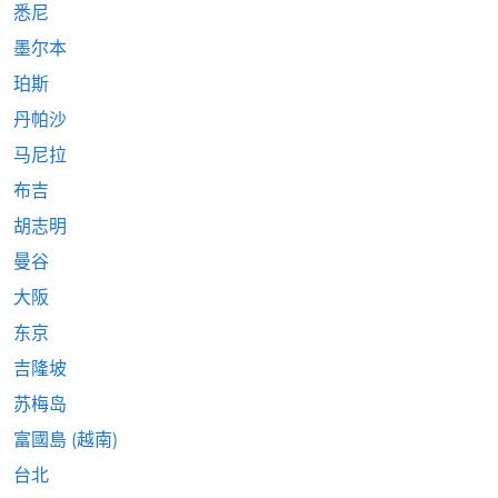
悉尼
墨尔本
珀斯
丹帕沙
马尼拉
布吉
胡志明
曼谷
大阪
东京
吉隆坡
苏梅岛
富國島 (越南)
台北