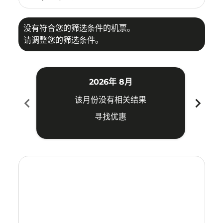
没有符合您的筛选条件的机票。
请调整您的筛选条件。
2026年 8月
chevron_left
chevron_right
该月份没有相关结果
寻找优惠
Displaying fares for 八月-2026
CJU–ATH: cmp-view-offers-disclaimer. 寻找优惠
CJU–ATH: cmp-view-offers-disclaimer. 寻找优惠
CJU–ATH: cmp-view-offers-disclaimer. 寻找
CJU–ATH: cmp-view-offers-disclaimer
CJU–ATH: cmp-view-offers-discla
CJU–ATH: cmp-view-offers-di
CJU–ATH: cmp-view-offers
CJU–ATH: cmp-view-of
CJU–ATH: cmp-vie
CJU–ATH: cmp
CJU–ATH:
CJU–A
C