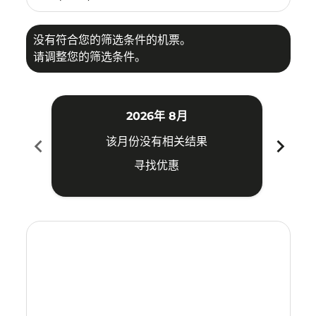
没有符合您的筛选条件的机票。
请调整您的筛选条件。
2026年 8月
chevron_left
chevron_right
该月份没有相关结果
寻找优惠
Displaying fares for 八月-2026
CJU–DVO: cmp-view-offers-disclaimer. 寻找优惠
CJU–DVO: cmp-view-offers-disclaimer. 寻找优惠
CJU–DVO: cmp-view-offers-disclaimer. 寻
CJU–DVO: cmp-view-offers-disclaime
CJU–DVO: cmp-view-offers-discla
CJU–DVO: cmp-view-offers-di
CJU–DVO: cmp-view-offer
CJU–DVO: cmp-view-of
CJU–DVO: cmp-vie
CJU–DVO: cmp
CJU–DVO:
CJU–D
C