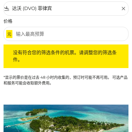
flight_land
close
价格
元
没有符合您的筛选条件的机票。请调整您的筛选条件。
没有符合您的筛选条件的机票。请调整您的筛选条
件。
*显示的票价是在过去 48 小时内收集的，预订时可能不再可用。 可选产品
和服务可能会收取额外费用。