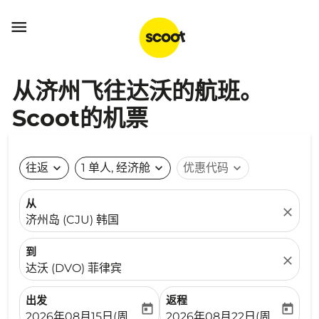

从济州飞往达沃的航班。
Scoot的机票
往返
expand_more
1 单人, 经济舱
expand_more
优惠代码
expand_more
从
close
济州岛 (CJU) 韩国
到
close
达沃 (DVO) 菲律宾
出发
返程
today
today
fc-booking-departure-date-aria-label
fc-booking-return-date-ari
2026年08月15日(周六)
2026年08月22日(周六)