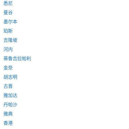
悉尼
曼谷
墨尔本
珀斯
吉隆坡
河内
蒂魯吉拉帕利
金奈
胡志明
古晋
雅加达
丹帕沙
雅典
香港