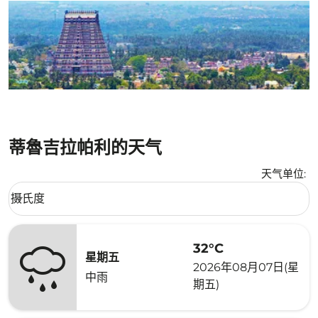
蒂魯吉拉帕利的天气
天气单位
:
Weather unit option 摄氏度 Selected
摄氏度
keyboard_arrow_down
32°C
星期五
2026年08月07日(星
中雨
期五)