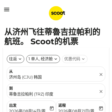

从济州飞往蒂魯吉拉帕利的
航班。 Scoot的机票
往返
expand_more
1 单人, 经济舱
expand_more
优惠代码
expand_more
从
close
济州岛 (CJU) 韩国
到
close
蒂魯吉拉帕利 (TRZ) 印度
出发
返程
today
today
fc-booking-departure-date-aria-label
fc-booking-return-date-ari
2026年08月14日(周五)
2026年08月21日(周五)