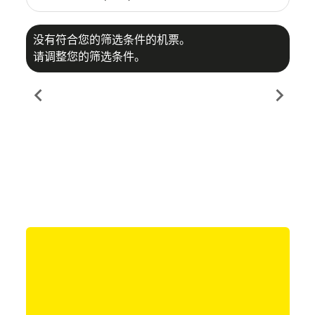
没有符合您的筛选条件的机票。
请调整您的筛选条件。
chevron_left
chevron_right