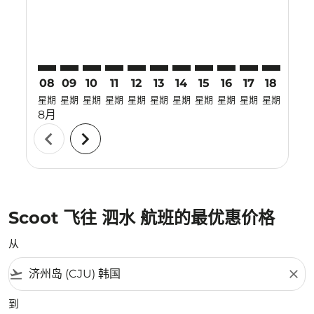
08
09
10
11
12
13
14
15
16
17
18
19
星期
星期
星期
星期
星期
星期
星期
星期
星期
星期
星期
星期
8月
chevron_left
chevron_right
Scoot 飞往 泗水 航班的最优惠价格
从
flight_takeoff
close
到