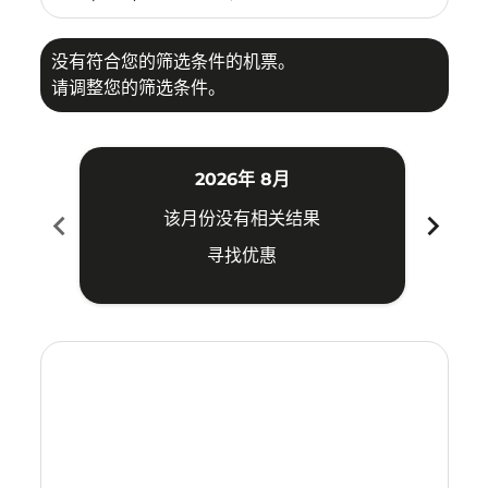
没有符合您的筛选条件的机票。
请调整您的筛选条件。
2026年 8月
chevron_left
chevron_right
该月份没有相关结果
寻找优惠
Displaying fares for 八月-2026
CJU–SUB: cmp-view-offers-disclaimer. 寻找优惠
CJU–SUB: cmp-view-offers-disclaimer. 寻找优惠
CJU–SUB: cmp-view-offers-disclaimer. 寻找
CJU–SUB: cmp-view-offers-disclaimer
CJU–SUB: cmp-view-offers-discla
CJU–SUB: cmp-view-offers-di
CJU–SUB: cmp-view-offers
CJU–SUB: cmp-view-of
CJU–SUB: cmp-vie
CJU–SUB: cmp
CJU–SUB:
CJU–S
C