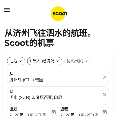

从济州飞往泗水的航班。
Scoot的机票
往返
expand_more
1 单人, 经济舱
expand_more
优惠代码
expand_more
从
close
济州岛 (CJU) 韩国
到
close
泗水 (SUB) 印度尼西亚, 印尼
出发
返程
today
today
fc-booking-departure-date-aria-label
fc-booking-return-date-ari
2026年08月15日(周六)
2026年08月22日(周六)