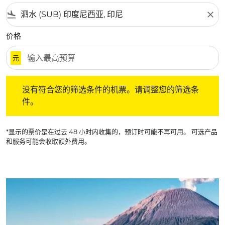
flight_land
close
价格
元
没有符合您的筛选条件的机票。请调整您的筛选条件。
没有符合您的筛选条件的机票。请调整您的筛选条
件。
*显示的票价是在过去 48 小时内收集的，预订时可能不再可用。 可选产品
和服务可能会收取额外费用。