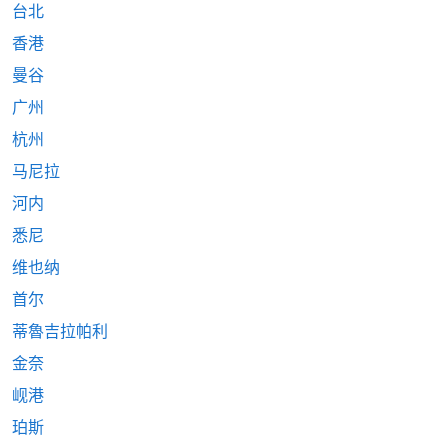
台北
香港
曼谷
广州
杭州
马尼拉
河内
悉尼
维也纳
首尔
蒂魯吉拉帕利
金奈
岘港
珀斯