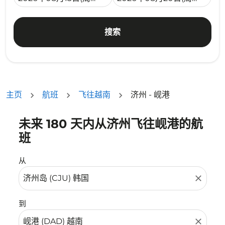
搜索
主页
航班
飞往越南
济州 - 岘港
未来 180 天内从济州飞往岘港的航
没有符合您的筛选条件的机票。请调整您的筛选条件。
班
从
close
到
close