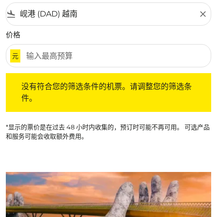
flight_land
close
价格
元
没有符合您的筛选条件的机票。请调整您的筛选条件。
没有符合您的筛选条件的机票。请调整您的筛选条
件。
*显示的票价是在过去 48 小时内收集的，预订时可能不再可用。 可选产品
和服务可能会收取额外费用。