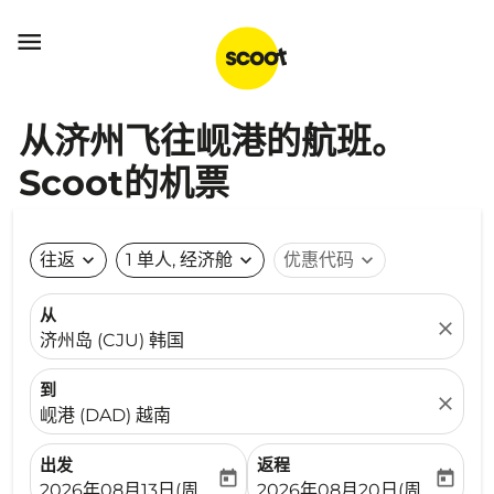

从济州飞往岘港的航班。
Scoot的机票
往返
expand_more
1 单人, 经济舱
expand_more
优惠代码
expand_more
从
close
济州岛 (CJU) 韩国
到
close
岘港 (DAD) 越南
出发
返程
today
today
fc-booking-departure-date-aria-label
fc-booking-return-date-ari
2026年08月13日(周四)
2026年08月20日(周四)