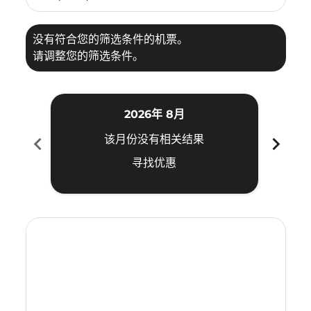
没有符合您的筛选条件的机票。
请调整您的筛选条件。
2026年 8月
chevron_left
chevron_right
该月份没有相关结果
寻找优惠
Displaying fares for 八月-2026
CJU–DAD: cmp-view-offers-disclaimer. 寻找优惠
CJU–DAD: cmp-view-offers-disclaimer. 寻找优惠
CJU–DAD: cmp-view-offers-disclaimer. 寻
CJU–DAD: cmp-view-offers-disclaimer
CJU–DAD: cmp-view-offers-discla
CJU–DAD: cmp-view-offers-di
CJU–DAD: cmp-view-offer
CJU–DAD: cmp-view-of
CJU–DAD: cmp-vie
CJU–DAD: cmp
CJU–DAD:
CJU–D
C