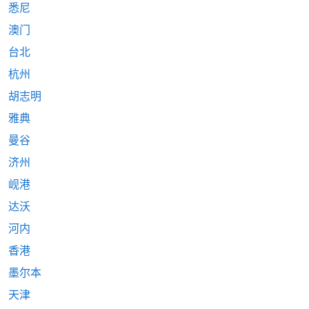
悉尼
澳门
台北
杭州
胡志明
雅典
曼谷
济州
岘港
达沃
河内
香港
墨尔本
天津