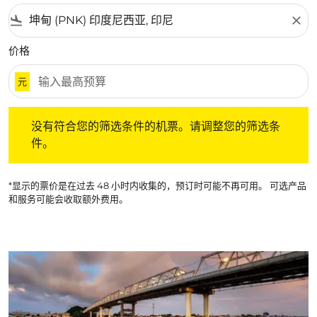
flight_land
close
价格
元
没有符合您的筛选条件的机票。请调整您的筛选条件。
没有符合您的筛选条件的机票。请调整您的筛选条
件。
*显示的票价是在过去 48 小时内收集的，预订时可能不再可用。 可选产品
和服务可能会收取额外费用。