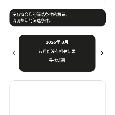
没有符合您的筛选条件的机票。
请调整您的筛选条件。
2026年 8月
chevron_left
chevron_right
该月份没有相关结果
寻找优惠
Displaying fares for 八月-2026
CJU–PNK: cmp-view-offers-disclaimer. 寻找优惠
CJU–PNK: cmp-view-offers-disclaimer. 寻找优惠
CJU–PNK: cmp-view-offers-disclaimer. 寻找
CJU–PNK: cmp-view-offers-disclaimer
CJU–PNK: cmp-view-offers-discla
CJU–PNK: cmp-view-offers-di
CJU–PNK: cmp-view-offer
CJU–PNK: cmp-view-of
CJU–PNK: cmp-vie
CJU–PNK: cmp
CJU–PNK:
CJU–P
C