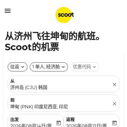

从济州飞往坤甸的航班。
Scoot的机票
往返
expand_more
1 单人, 经济舱
expand_more
优惠代码
expand_more
从
close
济州岛 (CJU) 韩国
到
close
坤甸 (PNK) 印度尼西亚, 印尼
出发
返程
today
today
fc-booking-departure-date-aria-label
fc-booking-return-date-ari
2026年08月14日(周五)
2026年08月21日(周五)