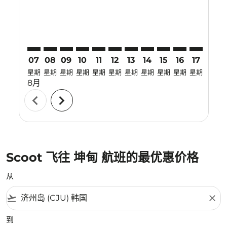
07
08
09
10
11
12
13
14
15
16
17
18
星期
星期
星期
星期
星期
星期
星期
星期
星期
星期
星期
星期
8月
chevron_left
chevron_right
Scoot 飞往 坤甸 航班的最优惠价格
从
flight_takeoff
close
到