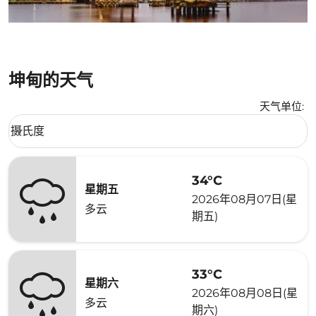
坤甸的天气
天气单位
:
Weather unit option 摄氏度 Selected
摄氏度
keyboard_arrow_down
34°C
星期五
2026年08月07日(星
多云
期五)
33°C
星期六
2026年08月08日(星
多云
期六)