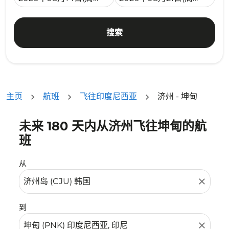
搜索
主页
航班
飞往印度尼西亚
济州 - 坤甸
未来 180 天内从济州飞往坤甸的航
没有符合您的筛选条件的机票。请调整您的筛选条件。
班
从
close
到
close