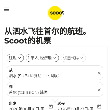

从泗水飞往首尔的航班。
Scoot的机票
往返
expand_more
1 单人, 经济舱
expand_more
优惠代码
expand_more
从
close
泗水 (SUB) 印度尼西亚, 印尼
到
close
首尔 (仁川) (ICN) 韩国
出发
返程
today
today
fc-booking-departure-date-aria-label
fc-booking-return-date-ari
2026年08月16日(周日)
2026年08月23日(周日)