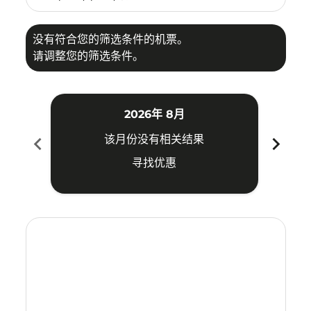
没有符合您的筛选条件的机票。
请调整您的筛选条件。
2026年 8月
chevron_left
chevron_right
该月份没有相关结果
寻找优惠
Displaying fares for 八月-2026
SUB–ICN: cmp-view-offers-disclaimer. 寻找优惠
SUB–ICN: cmp-view-offers-disclaimer. 寻找优惠
SUB–ICN: cmp-view-offers-disclaimer. 寻找
SUB–ICN: cmp-view-offers-disclaimer
SUB–ICN: cmp-view-offers-discla
SUB–ICN: cmp-view-offers-di
SUB–ICN: cmp-view-offer
SUB–ICN: cmp-view-of
SUB–ICN: cmp-vie
SUB–ICN: cmp
SUB–ICN:
SUB–I
S