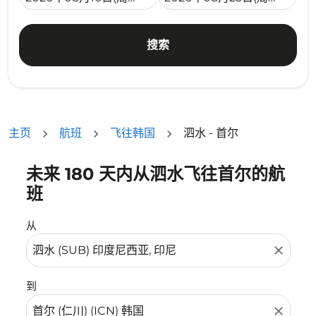
搜索
主页
航班
飞往韩国
泗水 - 首尔
未来 180 天内从泗水飞往首尔的航
没有符合您的筛选条件的机票。请调整您的筛选条件。
班
从
close
到
close