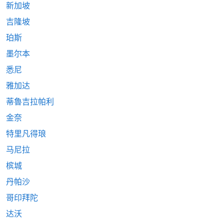
新加坡
吉隆坡
珀斯
墨尔本
悉尼
雅加达
蒂魯吉拉帕利
金奈
特里凡得琅
马尼拉
槟城
丹帕沙
哥印拜陀
达沃