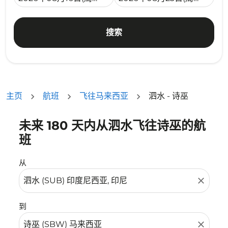
搜索
主页
航班
飞往马来西亚
泗水 - 诗巫
未来 180 天内从泗水飞往诗巫的航
没有符合您的筛选条件的机票。请调整您的筛选条件。
班
从
close
到
close