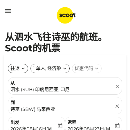

从泗水飞往诗巫的航班。
Scoot的机票
往返
expand_more
1 单人, 经济舱
expand_more
优惠代码
expand_more
从
close
泗水 (SUB) 印度尼西亚, 印尼
到
close
诗巫 (SBW) 马来西亚
出发
返程
today
today
fc-booking-departure-date-aria-label
fc-booking-return-date-ari
2026年08月16日(周日)
2026年08月23日(周日)