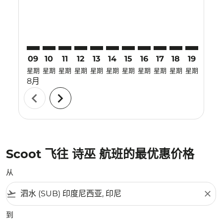
09
10
11
12
13
14
15
16
17
18
19
20
星期
星期
星期
星期
星期
星期
星期
星期
星期
星期
星期
星期
8月
chevron_left
chevron_right
Scoot 飞往 诗巫 航班的最优惠价格
从
flight_takeoff
close
到