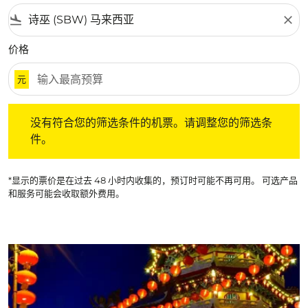
flight_land
close
价格
元
没有符合您的筛选条件的机票。请调整您的筛选条件。
没有符合您的筛选条件的机票。请调整您的筛选条
件。
*显示的票价是在过去 48 小时内收集的，预订时可能不再可用。 可选产品
和服务可能会收取额外费用。