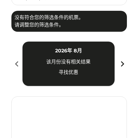
没有符合您的筛选条件的机票。
请调整您的筛选条件。
2026年 8月
chevron_left
chevron_right
该月份没有相关结果
寻找优惠
Displaying fares for 八月-2026
SUB–SBW: cmp-view-offers-disclaimer. 寻找优惠
SUB–SBW: cmp-view-offers-disclaimer. 寻找优惠
SUB–SBW: cmp-view-offers-disclaimer. 寻
SUB–SBW: cmp-view-offers-disclaime
SUB–SBW: cmp-view-offers-discl
SUB–SBW: cmp-view-offers-di
SUB–SBW: cmp-view-offer
SUB–SBW: cmp-view-o
SUB–SBW: cmp-vie
SUB–SBW: cmp
SUB–SBW:
SUB–S
S