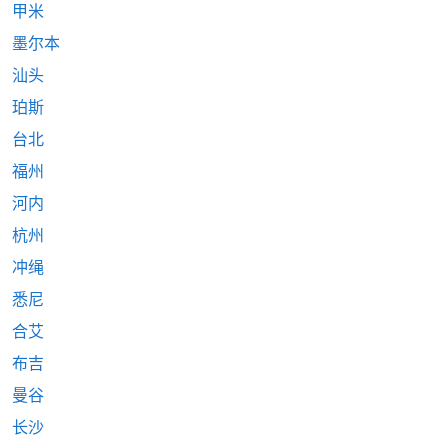
甲米
墨尔本
汕头
珀斯
台北
福州
河内
杭州
冲绳
悉尼
合艾
布吉
曼谷
长沙