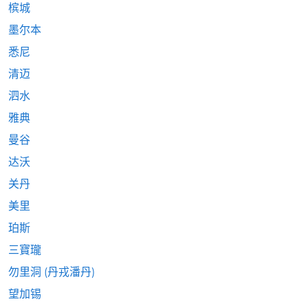
槟城
墨尔本
悉尼
清迈
泗水
雅典
曼谷
达沃
关丹
美里
珀斯
三寶瓏
勿里洞 (丹戎潘丹)
望加锡