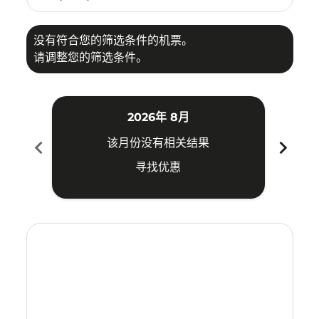
没有符合您的筛选条件的机票。
请调整您的筛选条件。
2026年 8月
chevron_left
chevron_right
该月份没有相关结果
寻找优惠
Displaying fares for 八月-2026
SUB–HAK: cmp-view-offers-disclaimer. 寻找优惠
SUB–HAK: cmp-view-offers-disclaimer. 寻找优惠
SUB–HAK: cmp-view-offers-disclaimer. 寻
SUB–HAK: cmp-view-offers-disclaime
SUB–HAK: cmp-view-offers-discla
SUB–HAK: cmp-view-offers-di
SUB–HAK: cmp-view-offer
SUB–HAK: cmp-view-o
SUB–HAK: cmp-vie
SUB–HAK: cmp
SUB–HAK:
SUB–H
S