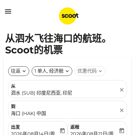

从泗水飞往海口的航班。
Scoot的机票
往返
expand_more
1 单人, 经济舱
expand_more
优惠代码
expand_more
从
close
泗水 (SUB) 印度尼西亚, 印尼
到
close
海口 (HAK) 中国
出发
返程
today
today
fc-booking-departure-date-aria-label
fc-booking-return-date-ari
2026年08月14日(周五)
2026年08月21日(周五)