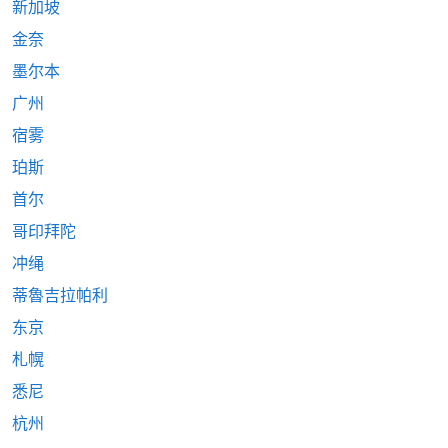
新加坡
金奈
墨尔本
广州
宿雾
珀斯
首尔
哥印拜陀
冲绳
蒂魯吉拉帕利
东京
札幌
悉尼
杭州