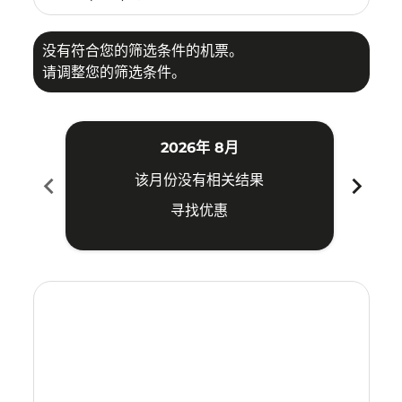
没有符合您的筛选条件的机票。
请调整您的筛选条件。
2026年 8月
chevron_left
chevron_right
该月份没有相关结果
寻找优惠
Displaying fares for 八月-2026
SUB–LGK: cmp-view-offers-disclaimer. 寻找优惠
SUB–LGK: cmp-view-offers-disclaimer. 寻找优惠
SUB–LGK: cmp-view-offers-disclaimer. 寻
SUB–LGK: cmp-view-offers-disclaime
SUB–LGK: cmp-view-offers-discla
SUB–LGK: cmp-view-offers-di
SUB–LGK: cmp-view-offer
SUB–LGK: cmp-view-of
SUB–LGK: cmp-vie
SUB–LGK: cmp
SUB–LGK:
SUB–L
S