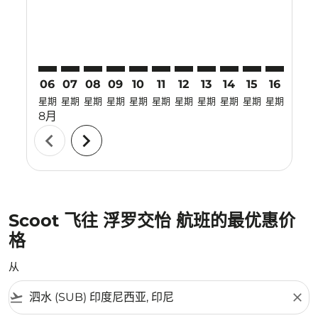
06
07
08
09
10
11
12
13
14
15
16
17
星期
星期
星期
星期
星期
星期
星期
星期
星期
星期
星期
星期
8月
chevron_left
chevron_right
Scoot 飞往 浮罗交怡 航班的最优惠价
格
从
flight_takeoff
close