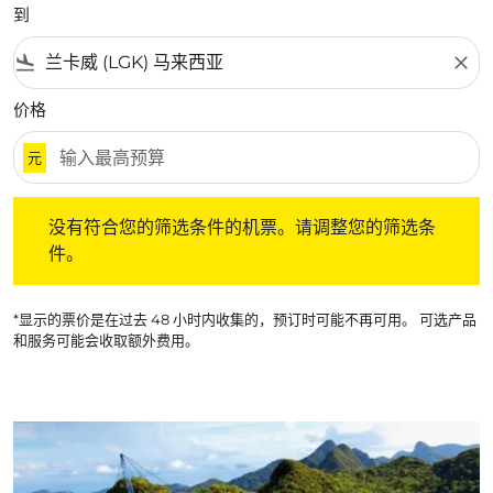
到
flight_land
close
价格
元
没有符合您的筛选条件的机票。请调整您的筛选条件。
没有符合您的筛选条件的机票。请调整您的筛选条
件。
*显示的票价是在过去 48 小时内收集的，预订时可能不再可用。 可选产品
和服务可能会收取额外费用。