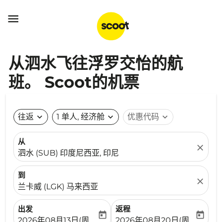

从泗水飞往浮罗交怡的航
班。 Scoot的机票
往返
expand_more
1 单人, 经济舱
expand_more
优惠代码
expand_more
从
close
泗水 (SUB) 印度尼西亚, 印尼
到
close
兰卡威 (LGK) 马来西亚
出发
返程
today
today
fc-booking-departure-date-aria-label
fc-booking-return-date-ari
2026年08月13日(周四)
2026年08月20日(周四)