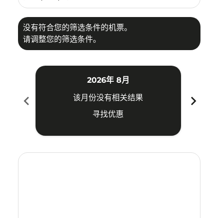
没有符合您的筛选条件的机票。
请调整您的筛选条件。
2026年 8月
chevron_left
chevron_right
该月份没有相关结果
寻找优惠
Displaying fares for 八月-2026
SUB–SZB: cmp-view-offers-disclaimer. 寻找优惠
SUB–SZB: cmp-view-offers-disclaimer. 寻找优惠
SUB–SZB: cmp-view-offers-disclaimer. 寻
SUB–SZB: cmp-view-offers-disclaimer
SUB–SZB: cmp-view-offers-discla
SUB–SZB: cmp-view-offers-di
SUB–SZB: cmp-view-offer
SUB–SZB: cmp-view-of
SUB–SZB: cmp-vie
SUB–SZB: cmp
SUB–SZB:
SUB–S
S