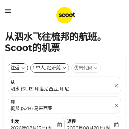

从泗水飞往梳邦的航班。
Scoot的机票
往返
expand_more
1 单人, 经济舱
expand_more
优惠代码
expand_more
从
close
泗水 (SUB) 印度尼西亚, 印尼
到
close
梳邦 (SZB) 马来西亚
出发
返程
today
today
fc-booking-departure-date-aria-label
fc-booking-return-date-ari
2026年08月13日(周四)
2026年08月20日(周四)