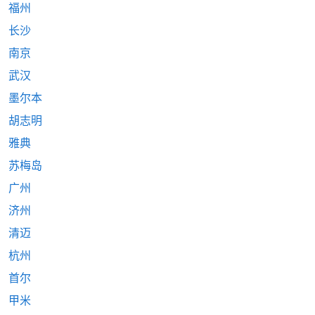
福州
长沙
南京
武汉
墨尔本
胡志明
雅典
苏梅岛
广州
济州
清迈
杭州
首尔
甲米