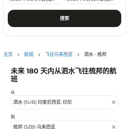
搜索
主页
航班
飞往马来西亚
泗水 - 梳邦
未来 180 天内从泗水飞往梳邦的航
没有符合您的筛选条件的机票。请调整您的筛选条件。
班
从
close
到
close