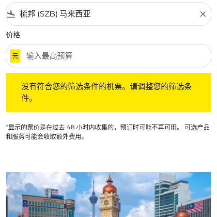
flight_land
close
价格
元
没有符合您的筛选条件的机票。请调整您的筛选条件。
没有符合您的筛选条件的机票。请调整您的筛选条
件。
*显示的票价是在过去 48 小时内收集的，预订时可能不再可用。 可选产品
和服务可能会收取额外费用。