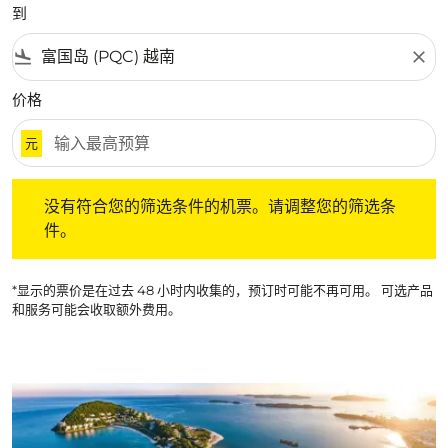
到
flight_land
close
价格
元
没有符合您的筛选条件的机票。请调整您的筛选条件。
没有符合您的筛选条件的机票。请调整您的筛选条
件。
*显示的票价是在过去 48 小时内收集的，预订时可能不再可用。 可选产品
和服务可能会收取额外费用。