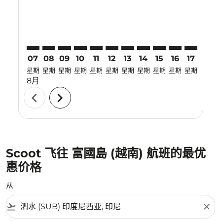
07
08
09
10
11
12
13
14
15
16
17
18
星期
星期
星期
星期
星期
星期
星期
星期
星期
星期
星期
星期
8月
chevron_left
chevron_right
Scoot 飞往 富國島 (越南) 航班的最优
惠价格
从
flight_takeoff
close