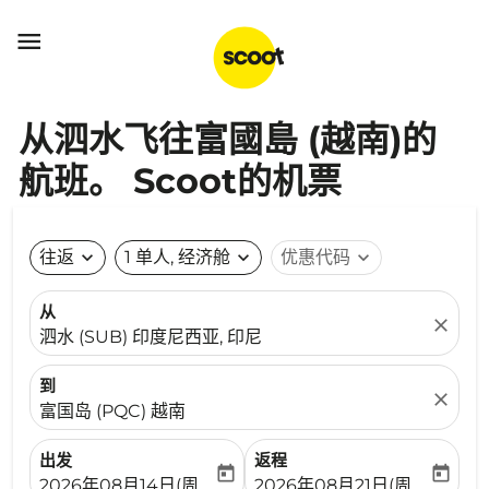

从泗水飞往富國島 (越南)的
航班。 Scoot的机票
往返
expand_more
1 单人, 经济舱
expand_more
优惠代码
expand_more
从
close
泗水 (SUB) 印度尼西亚, 印尼
到
close
富国岛 (PQC) 越南
出发
返程
today
today
fc-booking-departure-date-aria-label
fc-booking-return-date-ari
2026年08月14日(周五)
2026年08月21日(周五)