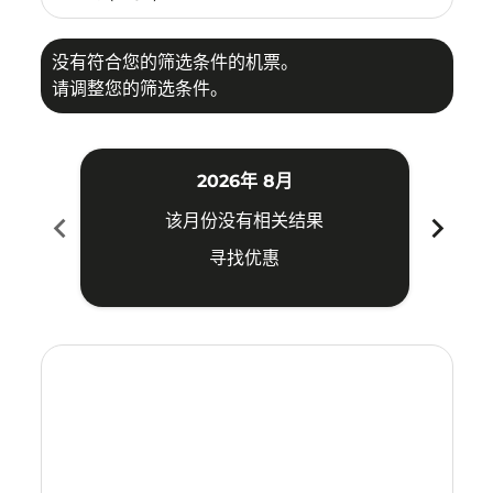
没有符合您的筛选条件的机票。
请调整您的筛选条件。
2026年 8月
chevron_left
chevron_right
该月份没有相关结果
寻找优惠
Displaying fares for 八月-2026
SUB–PQC: cmp-view-offers-disclaimer. 寻找优惠
SUB–PQC: cmp-view-offers-disclaimer. 寻找优惠
SUB–PQC: cmp-view-offers-disclaimer. 寻
SUB–PQC: cmp-view-offers-disclaime
SUB–PQC: cmp-view-offers-discl
SUB–PQC: cmp-view-offers-di
SUB–PQC: cmp-view-offer
SUB–PQC: cmp-view-o
SUB–PQC: cmp-vie
SUB–PQC: cmp
SUB–PQC:
SUB–P
S