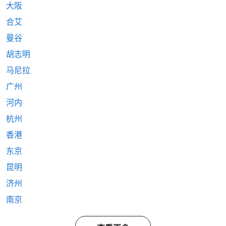
大阪
合艾
曼谷
胡志明
马尼拉
广州
河内
杭州
香港
东京
昆明
济州
南京