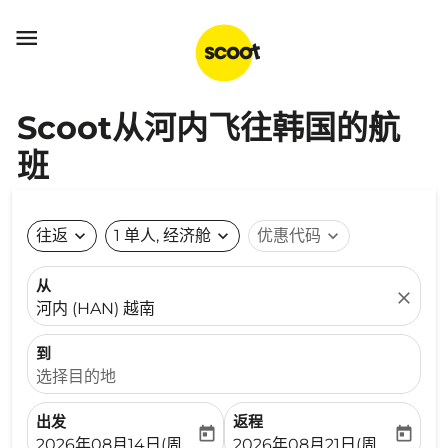

Scoot从河内飞往韩国的航
班
往返
expand_more
1 单人, 经济舱
expand_more
优惠代码
expand_more
从
close
河内 (HAN) 越南
到
选择目的地
出发
返程
today
today
fc-booking-departure-date-aria-label
fc-booking-return-date-ari
2026年08月14日(周五)
2026年08月21日(周五)