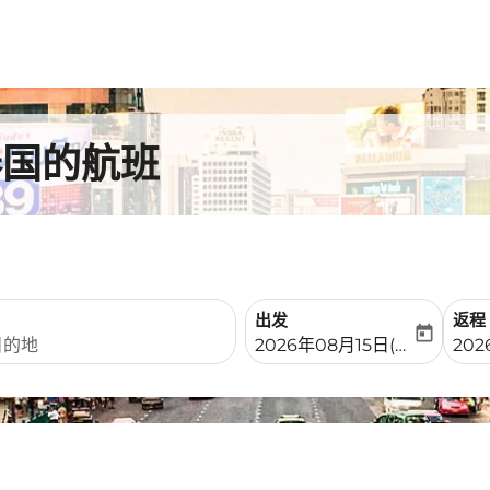
泰国的航班
出发
返程
today
fc-booking-departure-date-
fc-b
2026年08月15日(周六)
202