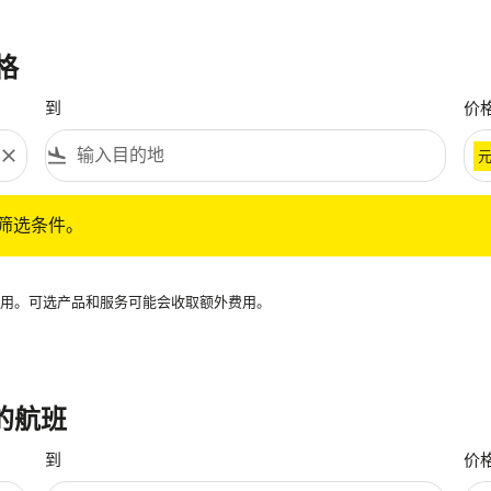
格
到
价
close
flight_land
条件。
筛选条件。
再可用。可选产品和服务可能会收取额外费用。
 的航班
到
价