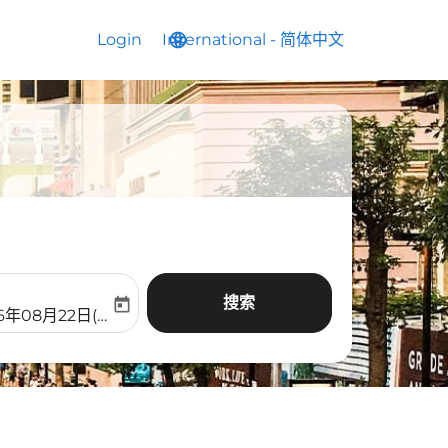
Login
International
language
keyboard_arrow_down
-
简体中文
搜索
today
aria-label
ooking-return-date-aria-label
6年08月22日(周六)