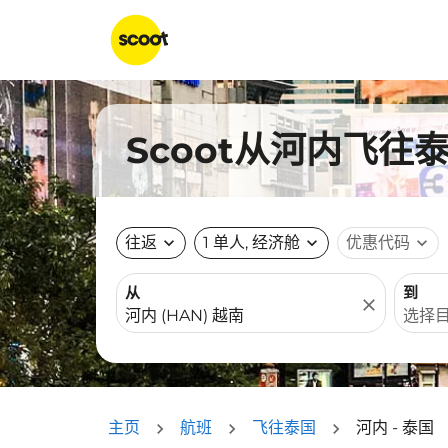
Scoot从河内飞往
往返
expand_more
1 单人, 经济舱
expand_more
优惠代码
expand_more
从
到
close
主页
航班
飞往泰国
河内 - 泰国