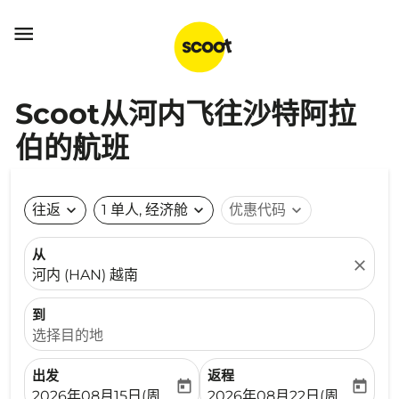

Scoot从河内飞往沙特阿拉
伯的航班
往返
expand_more
1 单人, 经济舱
expand_more
优惠代码
expand_more
从
close
河内 (HAN) 越南
到
选择目的地
出发
返程
today
today
fc-booking-departure-date-aria-label
fc-booking-return-date-ari
2026年08月15日(周六)
2026年08月22日(周六)