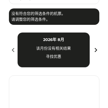
没有符合您的筛选条件的机票。
请调整您的筛选条件。
2026年 8月
chevron_left
chevron_right
该月份没有相关结果
寻找优惠
Displaying fares for 八月-2026
HAN–CAN: cmp-view-offers-disclaimer. 寻找优惠
HAN–CAN: cmp-view-offers-disclaimer. 寻找优惠
HAN–CAN: cmp-view-offers-disclaimer. 寻
HAN–CAN: cmp-view-offers-disclaime
HAN–CAN: cmp-view-offers-discl
HAN–CAN: cmp-view-offers-di
HAN–CAN: cmp-view-offer
HAN–CAN: cmp-view-o
HAN–CAN: cmp-vie
HAN–CAN: cmp
HAN–CAN:
HAN–C
H