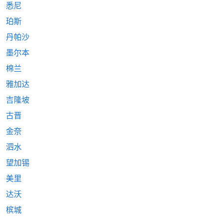
悉尼
珀斯
丹帕沙
墨尔本
棉兰
雅加达
吉隆坡
古晋
金奈
泗水
望加锡
美里
达沃
槟城