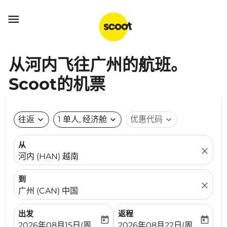

从河内飞往广州的航班。
Scoot的机票
往返
expand_more
1 单人, 经济舱
expand_more
优惠代码
expand_more
从
close
河内 (HAN) 越南
到
close
广州 (CAN) 中国
出发
返程
today
today
fc-booking-departure-date-aria-label
fc-booking-return-date-ari
2026年08月15日(周六)
2026年08月22日(周六)