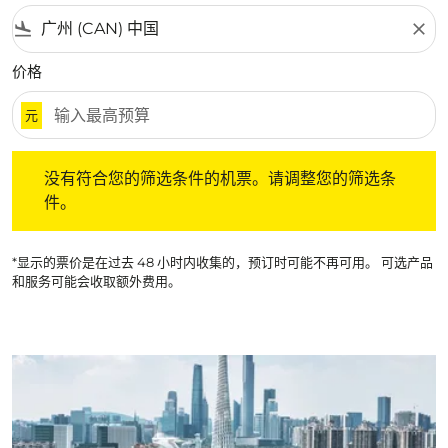
flight_land
close
价格
元
没有符合您的筛选条件的机票。请调整您的筛选条件。
没有符合您的筛选条件的机票。请调整您的筛选条
件。
*显示的票价是在过去 48 小时内收集的，预订时可能不再可用。 可选产品
和服务可能会收取额外费用。