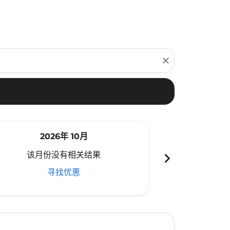
close
2026年 10月
20
chevron_right
该月份没有相关结果
该月份
寻找优惠