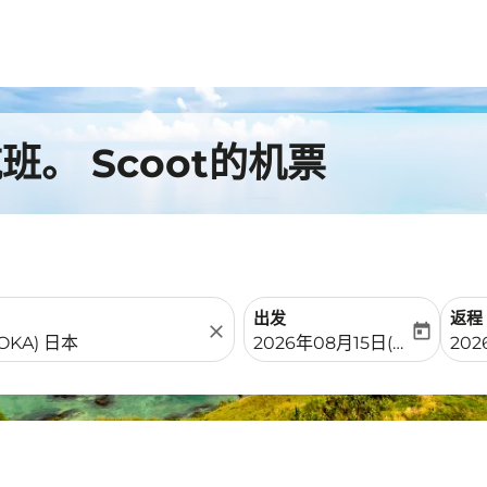
。 Scoot的机票
出发
返程
close
today
fc-booking-departure-date-
fc-b
2026年08月15日(周六)
202