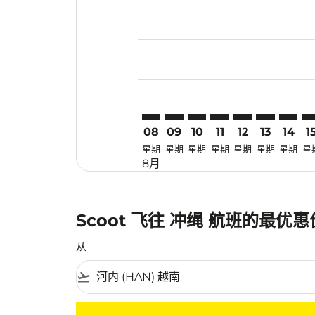
Displaying fares for 八月-2026
HAN–OKA: cmp-view-offers-dis
HAN–OKA: cmp-view-offers
HAN–OKA: cmp-view-of
HAN–OKA: cmp-view
HAN–OKA: cmp-
HAN–OKA: 
HAN–O
HA
08
09
10
11
12
13
14
1
星期
星期
星期
星期
星期
星期
星期
星
8月
Scoot 飞往 冲绳 航班的最优
从
flight_takeoff
没有符合您的筛选条件的机票。请调整您的筛选