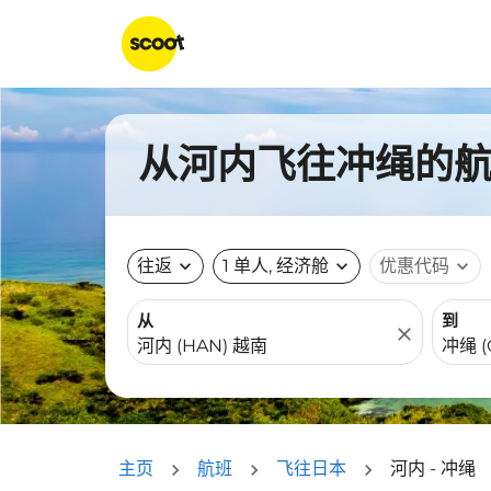
从河内飞往冲绳的航班
往返
expand_more
1 单人, 经济舱
expand_more
优惠代码
expand_more
从
到
close
主页
航班
飞往日本
河内 - 冲绳