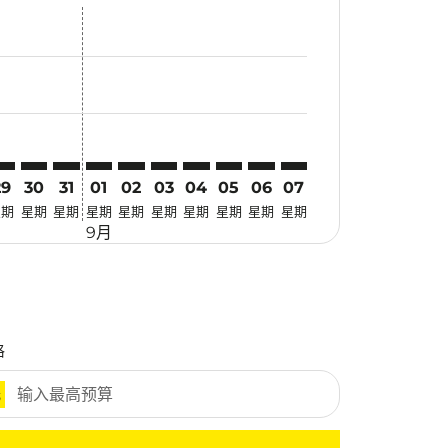
找优惠
. 寻找优惠
imer. 寻找优惠
sclaimer. 寻找优惠
s-disclaimer. 寻找优惠
fers-disclaimer. 寻找优惠
w-offers-disclaimer. 寻找优惠
-view-offers-disclaimer. 寻找优惠
 cmp-view-offers-disclaimer. 寻找优惠
KA: cmp-view-offers-disclaimer. 寻找优惠
AN–OKA: cmp-view-offers-disclaimer. 寻找优惠
HAN–OKA: cmp-view-offers-disclaimer. 寻找优惠
HAN–OKA: cmp-view-offers-disclaimer. 寻找优惠
HAN–OKA: cmp-view-offers-disclaimer. 寻找优惠
HAN–OKA: cmp-view-offers-disclaimer. 寻
HAN–OKA: cmp-view-offers-disclaime
HAN–OKA: cmp-view-offers-discl
HAN–OKA: cmp-view-offers-d
HAN–OKA: cmp-view-offer
HAN–OKA: cmp-view-o
29
30
31
01
02
03
04
05
06
07
星期
星期
星期
星期
星期
星期
星期
星期
星期
星期
9月
格
元