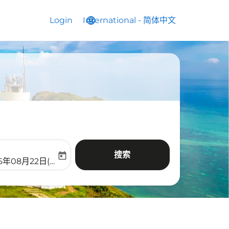
Login
International
language
keyboard_arrow_down
-
简体中文
搜索
today
aria-label
ooking-return-date-aria-label
6年08月22日(周六)