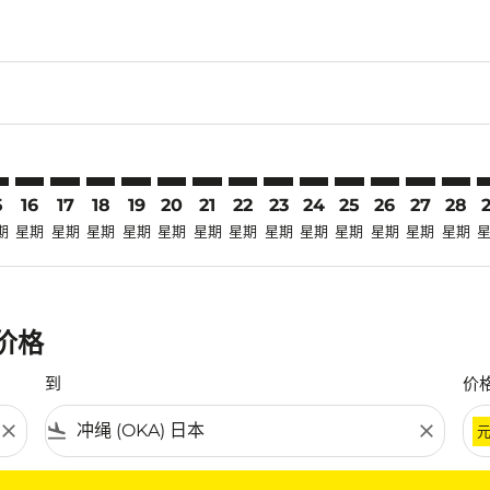
claimer. 寻找优惠
-disclaimer. 寻找优惠
fers-disclaimer. 寻找优惠
-offers-disclaimer. 寻找优惠
view-offers-disclaimer. 寻找优惠
cmp-view-offers-disclaimer. 寻找优惠
KA: cmp-view-offers-disclaimer. 寻找优惠
N–OKA: cmp-view-offers-disclaimer. 寻找优惠
HAN–OKA: cmp-view-offers-disclaimer. 寻找优惠
HAN–OKA: cmp-view-offers-disclaimer. 寻找优惠
HAN–OKA: cmp-view-offers-disclaimer. 寻找优惠
HAN–OKA: cmp-view-offers-disclaimer. 寻
HAN–OKA: cmp-view-offers-disclaimer
HAN–OKA: cmp-view-offers-discla
HAN–OKA: cmp-view-offers-di
HAN–OKA: cmp-view-offer
HAN–OKA: cmp-view-of
HAN–OKA: cmp-vie
HAN–OKA: cmp
HAN–OKA:
HAN–O
H
5
16
17
18
19
20
21
22
23
24
25
26
27
28
期
星期
星期
星期
星期
星期
星期
星期
星期
星期
星期
星期
星期
星期
惠价格
到
价
close
flight_land
close
条件。