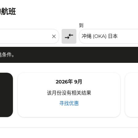
的航班
条件。
到
compare_arrows
close
选条件。
2026年 9月
该月份没有相关结果
寻找优惠