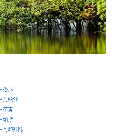
- 悉尼
- 丹帕沙
- 宿雾
- 珀斯
 - 哥印拜陀