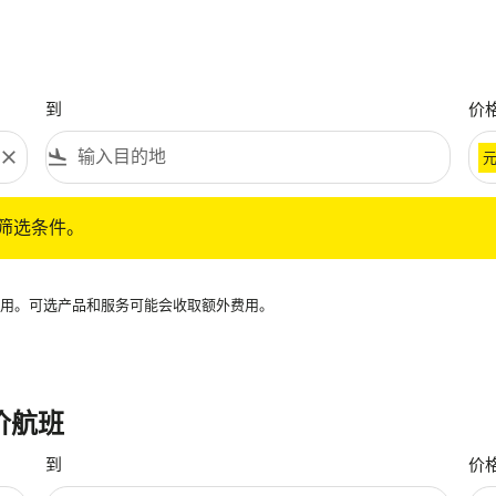
到
价
close
flight_land
条件。
筛选条件。
再可用。可选产品和服务可能会收取额外费用。
价航班
到
价