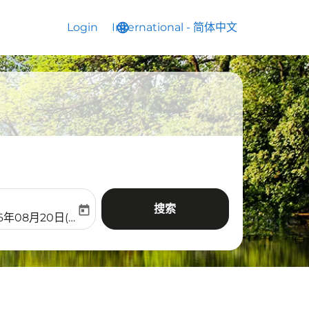
Login
International
language
keyboard_arrow_down
-
简体中文
搜索
today
aria-label
ooking-return-date-aria-label
26年08月20日(周四)