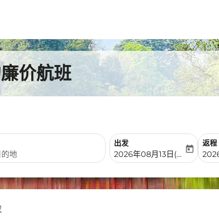
的廉价航班
出发
返程
today
fc-booking-departure-date-
fc-b
2026年08月13日(周四)
20
发