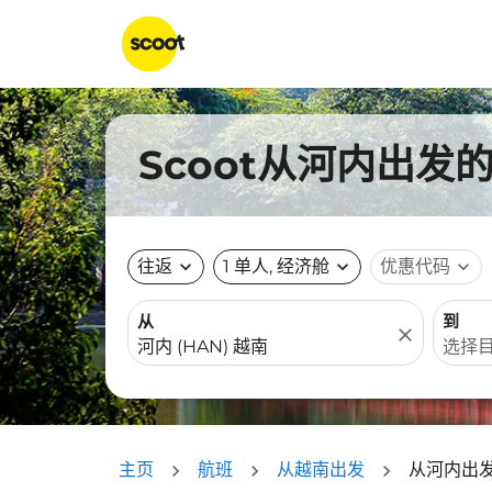
Scoot从河内出发
往返
expand_more
1 单人, 经济舱
expand_more
优惠代码
expand_more
从
到
close
主页
航班
从越南出发
从河内出