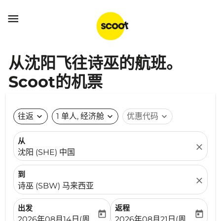

从沈阳飞往诗巫的航班。
Scoot的机票
往返
expand_more
1 单人, 经济舱
expand_more
优惠代码
expand_more
从
close
沈阳 (SHE) 中国
到
close
诗巫 (SBW) 马来西亚
出发
返程
today
today
fc-booking-departure-date-aria-label
fc-booking-return-date-ari
2026年08月14日(周五)
2026年08月21日(周五)