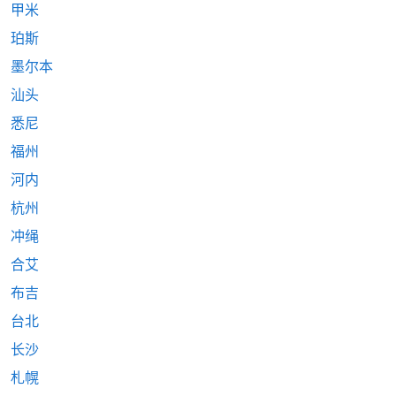
甲米
珀斯
墨尔本
汕头
悉尼
福州
河内
杭州
冲绳
合艾
布吉
台北
长沙
札幌