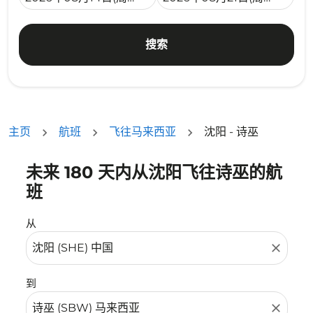
搜索
主页
航班
飞往马来西亚
沈阳 - 诗巫
未来 180 天内从沈阳飞往诗巫的航
没有符合您的筛选条件的机票。请调整您的筛选条件。
班
从
close
到
close