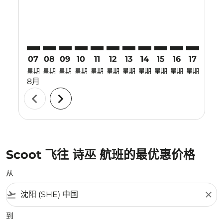
07
08
09
10
11
12
13
14
15
16
17
18
星期
星期
星期
星期
星期
星期
星期
星期
星期
星期
星期
星期
8月
chevron_left
chevron_right
Scoot 飞往 诗巫 航班的最优惠价格
从
flight_takeoff
close
到