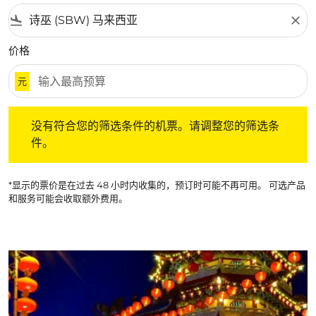
flight_land
close
价格
元
没有符合您的筛选条件的机票。请调整您的筛选条件。
没有符合您的筛选条件的机票。请调整您的筛选条
件。
*显示的票价是在过去 48 小时内收集的，预订时可能不再可用。 可选产品
和服务可能会收取额外费用。