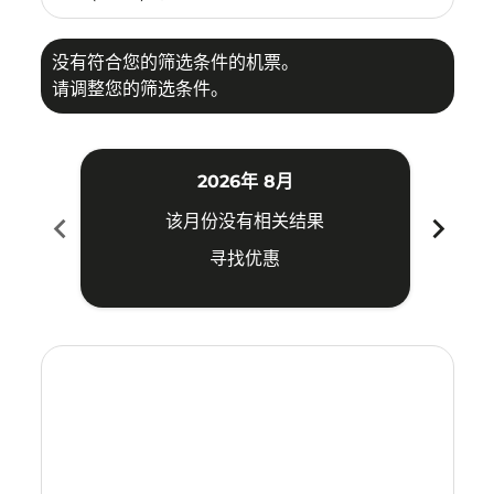
没有符合您的筛选条件的机票。
请调整您的筛选条件。
2026年 8月
chevron_left
chevron_right
该月份没有相关结果
寻找优惠
Displaying fares for 八月-2026
SHE–SBW: cmp-view-offers-disclaimer. 寻找优惠
SHE–SBW: cmp-view-offers-disclaimer. 寻找优惠
SHE–SBW: cmp-view-offers-disclaimer. 寻
SHE–SBW: cmp-view-offers-disclaime
SHE–SBW: cmp-view-offers-discl
SHE–SBW: cmp-view-offers-di
SHE–SBW: cmp-view-offer
SHE–SBW: cmp-view-o
SHE–SBW: cmp-vie
SHE–SBW: cmp
SHE–SBW:
SHE–S
S