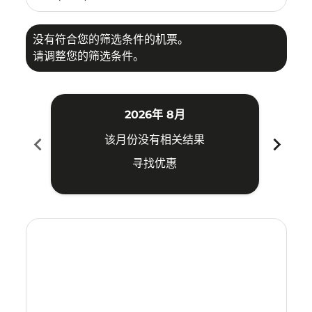
没有符合您的筛选条件的机票。
请调整您的筛选条件。
2026年 8月
chevron_left
chevron_right
该月份没有相关结果
寻找优惠
Displaying fares for 八月-2026
SHE–KBV: cmp-view-offers-disclaimer. 寻找优惠
SHE–KBV: cmp-view-offers-disclaimer. 寻找优惠
SHE–KBV: cmp-view-offers-disclaimer. 寻
SHE–KBV: cmp-view-offers-disclaimer
SHE–KBV: cmp-view-offers-discla
SHE–KBV: cmp-view-offers-di
SHE–KBV: cmp-view-offer
SHE–KBV: cmp-view-of
SHE–KBV: cmp-vie
SHE–KBV: cmp
SHE–KBV:
SHE–K
S