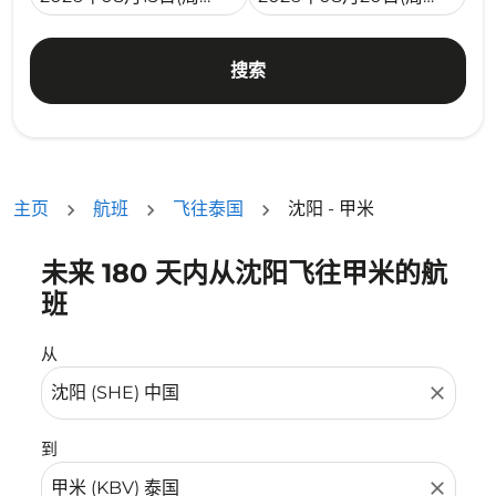
搜索
主页
航班
飞往泰国
沈阳 - 甲米
未来 180 天内从沈阳飞往甲米的航
没有符合您的筛选条件的机票。请调整您的筛选条件。
班
从
close
到
close