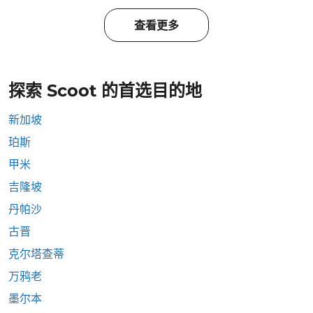
查看更多
探索 Scoot 的首选目的地
新加坡
珀斯
甲米
吉隆坡
丹帕沙
古晋
克尔塔查蒂
万鸦老
墨尔本