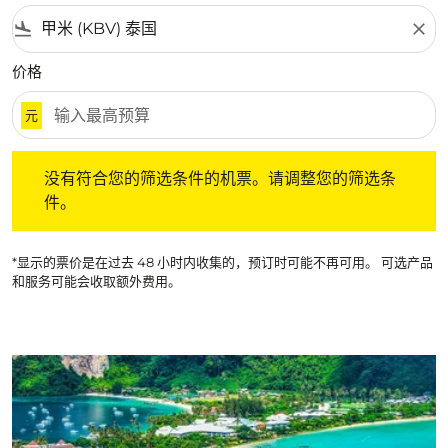
flight_land
close
价格
元
没有符合您的筛选条件的机票。请调整您的筛选条件。
没有符合您的筛选条件的机票。请调整您的筛选条
件。
*显示的票价是在过去 48 小时内收集的，预订时可能不再可用。 可选产品
和服务可能会收取额外费用。