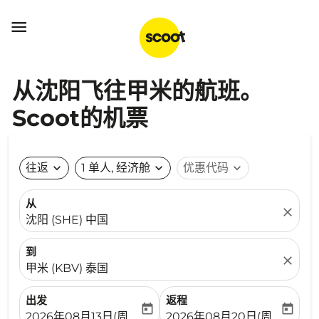

从沈阳飞往甲米的航班。
Scoot的机票
往返
expand_more
1 单人, 经济舱
expand_more
优惠代码
expand_more
从
close
沈阳 (SHE) 中国
到
close
甲米 (KBV) 泰国
出发
返程
today
today
fc-booking-departure-date-aria-label
fc-booking-return-date-ari
2026年08月13日(周四)
2026年08月20日(周四)