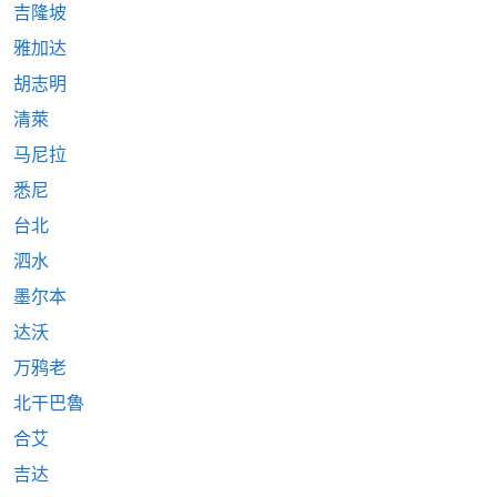
吉隆坡
雅加达
胡志明
清萊
马尼拉
悉尼
台北
泗水
墨尔本
达沃
万鸦老
北干巴魯
合艾
吉达