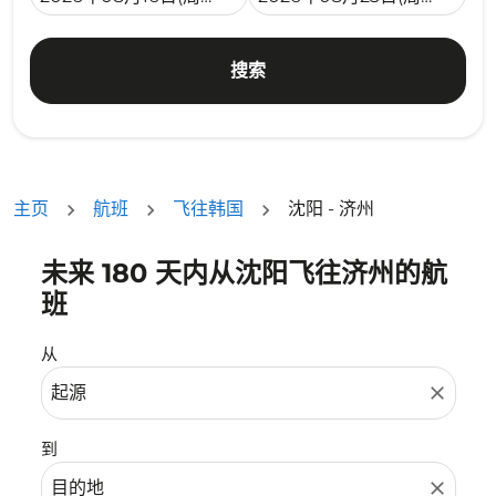
搜索
主页
航班
飞往韩国
沈阳 - 济州
未来 180 天内从沈阳飞往济州的航
没有符合您的筛选条件的机票。请调整您的筛选条件。
班
从
close
到
close