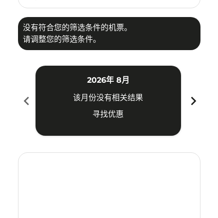
没有符合您的筛选条件的机票。
请调整您的筛选条件。
2026年 8月
chevron_left
chevron_right
该月份没有相关结果
寻找优惠
Displaying fares for 八月-2026
SHE–CJU: cmp-view-offers-disclaimer. 寻找优惠
SHE–CJU: cmp-view-offers-disclaimer. 寻找优惠
SHE–CJU: cmp-view-offers-disclaimer. 寻找
SHE–CJU: cmp-view-offers-disclaimer
SHE–CJU: cmp-view-offers-discla
SHE–CJU: cmp-view-offers-di
SHE–CJU: cmp-view-offers
SHE–CJU: cmp-view-of
SHE–CJU: cmp-vie
SHE–CJU: cmp
SHE–CJU:
SHE–C
S