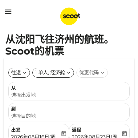

从沈阳飞往济州的航班。
Scoot的机票
往返
expand_more
1 单人, 经济舱
expand_more
优惠代码
expand_more
从
选择出发地
到
选择目的地
出发
返程
today
today
fc-booking-departure-date-aria-label
fc-booking-return-date-ari
2026年08月16日(周日)
2026年08月23日(周日)