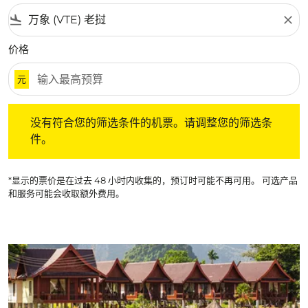
flight_land
close
价格
元
没有符合您的筛选条件的机票。请调整您的筛选条件。
没有符合您的筛选条件的机票。请调整您的筛选条
件。
*显示的票价是在过去 48 小时内收集的，预订时可能不再可用。 可选产品
和服务可能会收取额外费用。