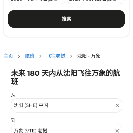
搜索
主页
航班
飞往老挝
沈阳 - 万象
未来 180 天内从沈阳飞往万象的航
没有符合您的筛选条件的机票。请调整您的筛选条件。
班
从
close
到
close