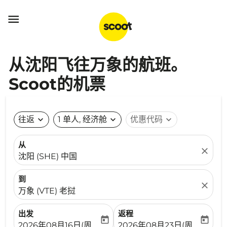

从沈阳飞往万象的航班。
Scoot的机票
往返
expand_more
1 单人, 经济舱
expand_more
优惠代码
expand_more
从
close
沈阳 (SHE) 中国
到
close
万象 (VTE) 老挝
出发
返程
today
today
fc-booking-departure-date-aria-label
fc-booking-return-date-ari
2026年08月16日(周日)
2026年08月23日(周日)