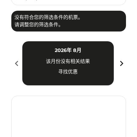
没有符合您的筛选条件的机票。
请调整您的筛选条件。
2026年 8月
chevron_left
chevron_right
该月份没有相关结果
寻找优惠
Displaying fares for 八月-2026
SHE–VTE: cmp-view-offers-disclaimer. 寻找优惠
SHE–VTE: cmp-view-offers-disclaimer. 寻找优惠
SHE–VTE: cmp-view-offers-disclaimer. 寻找
SHE–VTE: cmp-view-offers-disclaimer
SHE–VTE: cmp-view-offers-discla
SHE–VTE: cmp-view-offers-di
SHE–VTE: cmp-view-offer
SHE–VTE: cmp-view-of
SHE–VTE: cmp-vie
SHE–VTE: cmp
SHE–VTE:
SHE–V
S