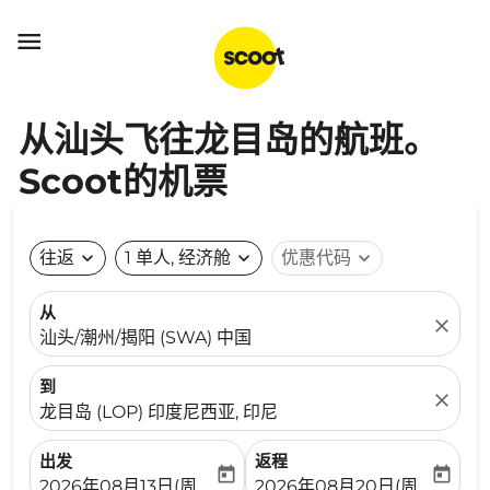

从汕头飞往龙目岛的航班。
Scoot的机票
往返
expand_more
1 单人, 经济舱
expand_more
优惠代码
expand_more
从
close
汕头/潮州/揭阳 (SWA) 中国
到
close
龙目岛 (LOP) 印度尼西亚, 印尼
出发
返程
today
today
fc-booking-departure-date-aria-label
fc-booking-return-date-ari
2026年08月13日(周四)
2026年08月20日(周四)