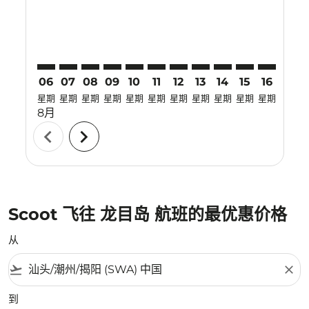
06
07
08
09
10
11
12
13
14
15
16
17
星期
星期
星期
星期
星期
星期
星期
星期
星期
星期
星期
星期
8月
chevron_left
chevron_right
Scoot 飞往 龙目岛 航班的最优惠价格
从
flight_takeoff
close
到