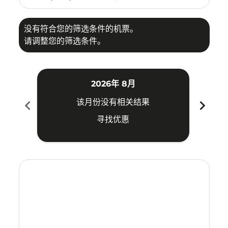
没有符合您的筛选条件的机票。
请调整您的筛选条件。
2026年 8月
chevron_left
chevron_right
该月份没有相关结果
寻找优惠
Displaying fares for 八月-2026
SWA–LOP: cmp-view-offers-disclaimer. 寻找优惠
SWA–LOP: cmp-view-offers-disclaimer. 寻找优惠
SWA–LOP: cmp-view-offers-disclaimer. 寻
SWA–LOP: cmp-view-offers-disclaime
SWA–LOP: cmp-view-offers-discl
SWA–LOP: cmp-view-offers-di
SWA–LOP: cmp-view-offer
SWA–LOP: cmp-view-o
SWA–LOP: cmp-vie
SWA–LOP: cmp
SWA–LOP:
SWA–L
S