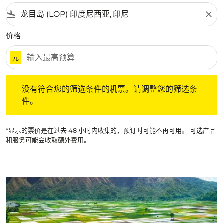
flight_land
close
价格
元
没有符合您的筛选条件的机票。请调整您的筛选条件。
没有符合您的筛选条件的机票。请调整您的筛选条
件。
*显示的票价是在过去 48 小时内收集的，预订时可能不再可用。 可选产品
和服务可能会收取额外费用。