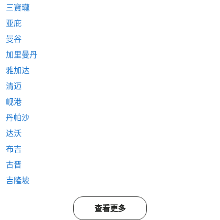
三寶瓏
亚庇
曼谷
加里曼丹
雅加达
清迈
岘港
丹帕沙
达沃
布吉
古晋
吉隆坡
查看更多