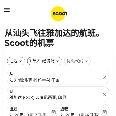

从汕头飞往雅加达的航班。
Scoot的机票
往返
expand_more
1 单人, 经济舱
expand_more
优惠代码
expand_more
从
close
汕头/潮州/揭阳 (SWA) 中国
到
close
雅加达 (CGK) 印度尼西亚, 印尼
出发
返程
today
today
fc-booking-departure-date-aria-label
fc-booking-return-date-ari
2026年08月17日(周一)
2026年08月24日(周一)