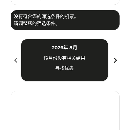
没有符合您的筛选条件的机票。
请调整您的筛选条件。
2026年 8月
chevron_left
chevron_right
该月份没有相关结果
寻找优惠
Displaying fares for 八月-2026
SWA–CGK: cmp-view-offers-disclaimer. 寻找优惠
SWA–CGK: cmp-view-offers-disclaimer. 寻找优惠
SWA–CGK: cmp-view-offers-disclaimer. 寻
SWA–CGK: cmp-view-offers-disclaime
SWA–CGK: cmp-view-offers-discl
SWA–CGK: cmp-view-offers-di
SWA–CGK: cmp-view-offer
SWA–CGK: cmp-view-o
SWA–CGK: cmp-vie
SWA–CGK: cmp
SWA–CGK:
SWA–C
S