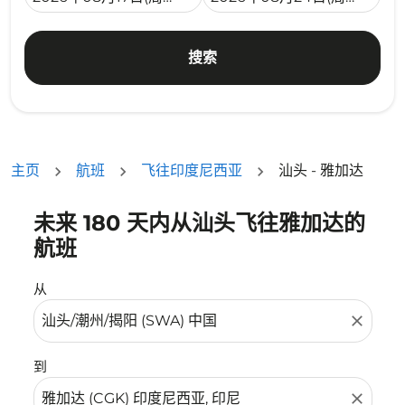
搜索
主页
航班
飞往印度尼西亚
汕头 - 雅加达
未来 180 天内从汕头飞往雅加达的
没有符合您的筛选条件的机票。请调整您的筛选条件。
航班
从
close
到
close