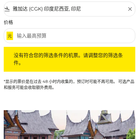
flight_land
close
价格
元
没有符合您的筛选条件的机票。请调整您的筛选条件。
没有符合您的筛选条件的机票。请调整您的筛选条
件。
*显示的票价是在过去 48 小时内收集的，预订时可能不再可用。 可选产品
和服务可能会收取额外费用。