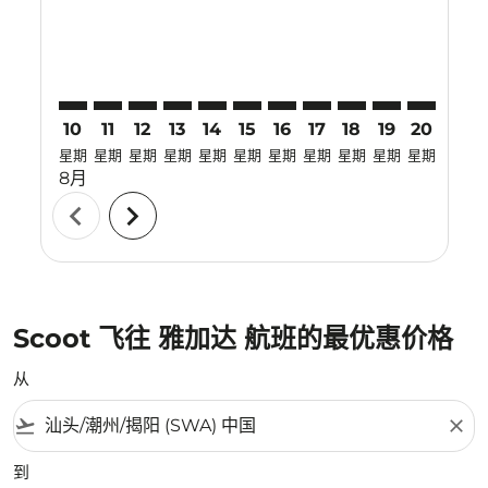
10
11
12
13
14
15
16
17
18
19
20
21
星期
星期
星期
星期
星期
星期
星期
星期
星期
星期
星期
星期
8月
chevron_left
chevron_right
Scoot 飞往 雅加达 航班的最优惠价格
从
flight_takeoff
close
到