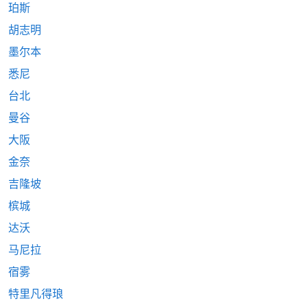
珀斯
胡志明
墨尔本
悉尼
台北
曼谷
大阪
金奈
吉隆坡
槟城
达沃
马尼拉
宿雾
特里凡得琅