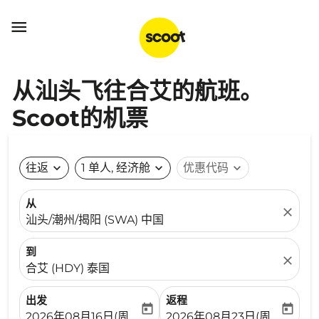

从汕头飞往合艾的航班。
Scoot的机票
往返
expand_more
1 单人, 经济舱
expand_more
优惠代码
expand_more
从
close
汕头/潮州/揭阳 (SWA) 中国
到
close
合艾 (HDY) 泰国
出发
返程
today
today
fc-booking-departure-date-aria-label
fc-booking-return-date-ari
2026年08月16日(周日)
2026年08月23日(周日)