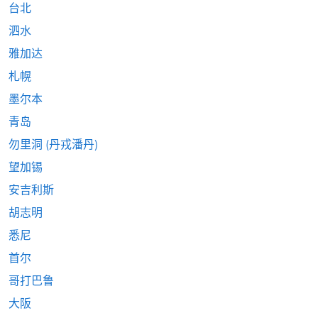
台北
泗水
雅加达
札幌
墨尔本
青岛
勿里洞 (丹戎潘丹)
望加锡
安吉利斯
胡志明
悉尼
首尔
哥打巴鲁
大阪