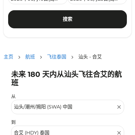
搜索
主页
航班
飞往泰国
汕头 - 合艾
未来 180 天内从汕头飞往合艾的航
没有符合您的筛选条件的机票。请调整您的筛选条件。
班
从
close
到
close