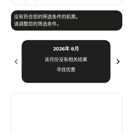
没有符合您的筛选条件的机票。
请调整您的筛选条件。
2026年 8月
chevron_left
chevron_right
该月份没有相关结果
寻找优惠
Displaying fares for 八月-2026
SWA–HDY: cmp-view-offers-disclaimer. 寻找优惠
SWA–HDY: cmp-view-offers-disclaimer. 寻找优惠
SWA–HDY: cmp-view-offers-disclaimer. 寻
SWA–HDY: cmp-view-offers-disclaime
SWA–HDY: cmp-view-offers-discl
SWA–HDY: cmp-view-offers-di
SWA–HDY: cmp-view-offer
SWA–HDY: cmp-view-o
SWA–HDY: cmp-vie
SWA–HDY: cmp
SWA–HDY:
SWA–H
S