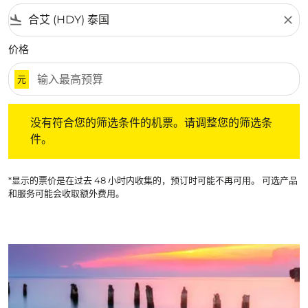
flight_land
close
价格
元
没有符合您的筛选条件的机票。请调整您的筛选条件。
没有符合您的筛选条件的机票。请调整您的筛选条
件。
*显示的票价是在过去 48 小时内收集的，预订时可能不再可用。 可选产品
和服务可能会收取额外费用。