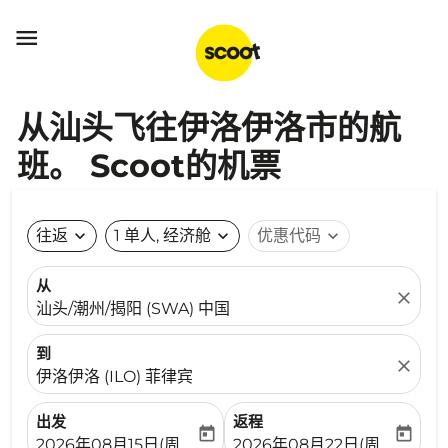

从汕头飞往伊洛伊洛市的航
班。 Scoot的机票
往返
expand_more
1 单人, 经济舱
expand_more
优惠代码
expand_more
从
close
汕头/潮州/揭阳 (SWA) 中国
到
close
伊洛伊洛 (ILO) 菲律宾
出发
返程
today
today
fc-booking-departure-date-aria-label
fc-booking-return-date-ari
2026年08月15日(周六)
2026年08月22日(周六)