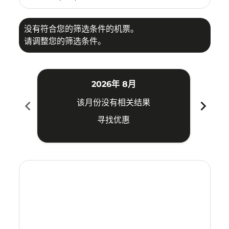
没有符合您的筛选条件的机票。
请调整您的筛选条件。
2026年 8月
chevron_left
chevron_right
该月份没有相关结果
寻找优惠
Displaying fares for 八月-2026
SWA–ILO: cmp-view-offers-disclaimer. 寻找优惠
SWA–ILO: cmp-view-offers-disclaimer. 寻找优惠
SWA–ILO: cmp-view-offers-disclaimer. 寻
SWA–ILO: cmp-view-offers-disclaimer
SWA–ILO: cmp-view-offers-discla
SWA–ILO: cmp-view-offers-di
SWA–ILO: cmp-view-offer
SWA–ILO: cmp-view-of
SWA–ILO: cmp-vie
SWA–ILO: cmp
SWA–ILO:
SWA–I
S