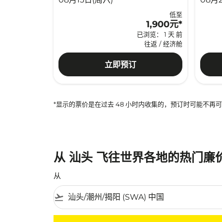
低至
1,900元
*
已浏览： 1 天 前
往返
/
经济舱
立即预订
*显示的票价是在过去 48 小时内收集的，预订时可能不
从 汕头 飞往世界各地的热门廉
从
flight_takeoff