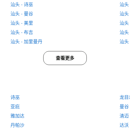
汕头 - 诗巫
汕头 
汕头 - 曼谷
汕头 
汕头 - 美里
汕头 
汕头 - 布吉
汕头
汕头 - 加里曼丹
汕头 
查看更多
诗巫
龙目
亚庇
曼谷
雅加达
清迈
丹帕沙
达沃