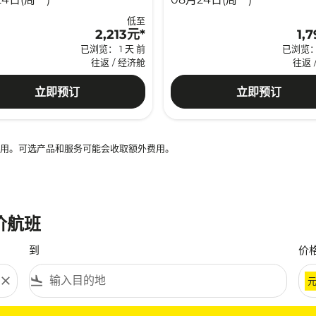
低至
2,213元
*
1,
已浏览： 1 天 前
已浏览： 
往返
/
经济舱
往返
立即预订
立即预订
再可用。可选产品和服务可能会收取额外费用。
价航班
到
价
close
flight_land