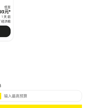
低至
793元
*
1 天 前
/
经济舱
格
元