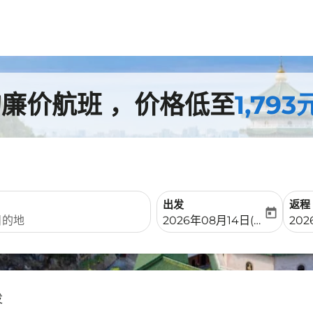
的廉价航班 ，价格低至
1,793
出发
返程
today
fc-booking-departure-date-
fc-b
2026年08月14日(周五)
202
发