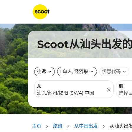
Scoot从汕头出发
往返
expand_more
1 单人, 经济舱
expand_more
优惠代码
expand_more
从
到
close
主页
航班
从中国出发
从汕头出