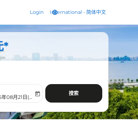
Login
International
language
keyboard_arrow_down
-
简体中文
元*
搜索
today
aria-label
ooking-return-date-aria-label
6年08月21日(周五)