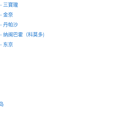
- 三寶瓏
- 金奈
- 丹帕沙
 - 纳闽巴霍（科莫多)
- 东京
岛