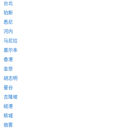
台北
珀斯
悉尼
河内
马尼拉
墨尔本
香港
金奈
胡志明
曼谷
吉隆坡
岘港
槟城
宿雾