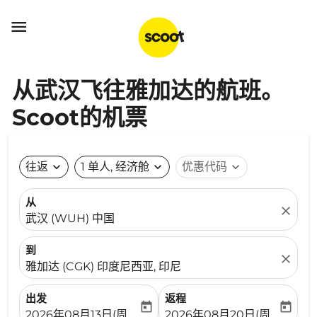

从武汉飞往雅加达的航班。
Scoot的机票
往返
expand_more
1 单人, 经济舱
expand_more
优惠代码
expand_more
从
close
武汉 (WUH) 中国
到
close
雅加达 (CGK) 印度尼西亚, 印尼
出发
返程
today
today
fc-booking-departure-date-aria-label
fc-booking-return-date-ari
2026年08月13日(周四)
2026年08月20日(周四)