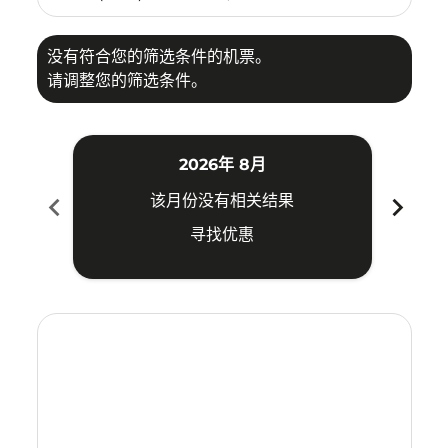
没有符合您的筛选条件的机票。
请调整您的筛选条件。
2026年 8月
chevron_left
chevron_right
该月份没有相关结果
寻找优惠
Displaying fares for 八月-2026
WUH–CGK: cmp-view-offers-disclaimer. 寻找优惠
WUH–CGK: cmp-view-offers-disclaimer. 寻找优惠
WUH–CGK: cmp-view-offers-disclaimer. 
WUH–CGK: cmp-view-offers-disclaime
WUH–CGK: cmp-view-offers-discl
WUH–CGK: cmp-view-offers-d
WUH–CGK: cmp-view-offer
WUH–CGK: cmp-view-o
WUH–CGK: cmp-vi
WUH–CGK: cmp
WUH–CGK:
WUH–
W