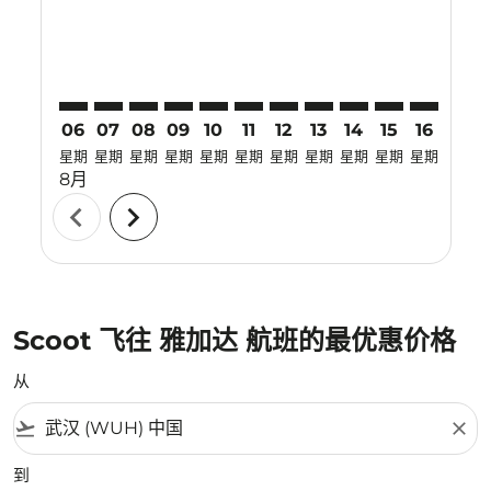
06
07
08
09
10
11
12
13
14
15
16
17
星期
星期
星期
星期
星期
星期
星期
星期
星期
星期
星期
星期
8月
chevron_left
chevron_right
Scoot 飞往 雅加达 航班的最优惠价格
从
flight_takeoff
close
到