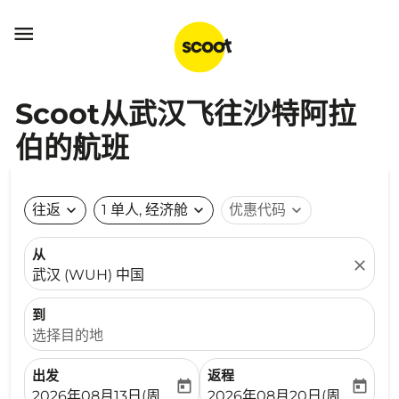

Scoot从武汉飞往沙特阿拉
伯的航班
往返
expand_more
1 单人, 经济舱
expand_more
优惠代码
expand_more
从
close
武汉 (WUH) 中国
到
选择目的地
出发
返程
today
today
fc-booking-departure-date-aria-label
fc-booking-return-date-ari
2026年08月13日(周四)
2026年08月20日(周四)