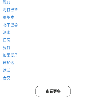
雅典
哥打巴鲁
墨尔本
北干巴魯
泗水
日惹
曼谷
加里曼丹
雅加达
达沃
合艾
查看更多