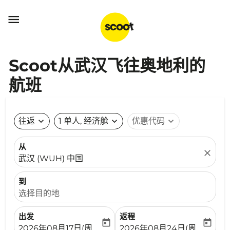

Scoot从武汉飞往奥地利的
航班
往返
expand_more
1 单人, 经济舱
expand_more
优惠代码
expand_more
从
close
武汉 (WUH) 中国
到
选择目的地
出发
返程
today
today
fc-booking-departure-date-aria-label
fc-booking-return-date-ari
2026年08月17日(周一)
2026年08月24日(周一)