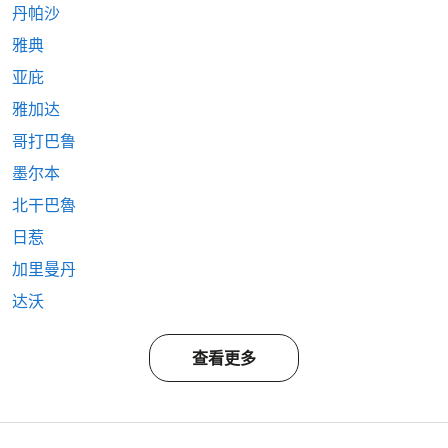
丹帕沙
雅典
亚庇
雅加达
哥打巴鲁
墨尔本
北干巴魯
日惹
加里曼丹
达沃
查看更多