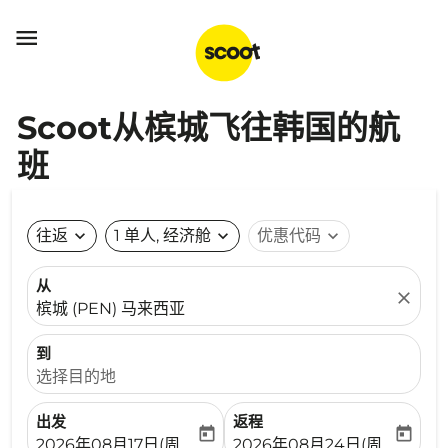

Scoot从槟城飞往韩国的航
班
往返
expand_more
1 单人, 经济舱
expand_more
优惠代码
expand_more
从
close
槟城 (PEN) 马来西亚
到
选择目的地
出发
返程
today
today
fc-booking-departure-date-aria-label
fc-booking-return-date-ari
2026年08月17日(周一)
2026年08月24日(周一)