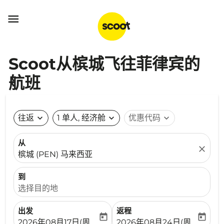

Scoot从槟城飞往菲律宾的
航班
往返
expand_more
1 单人, 经济舱
expand_more
优惠代码
expand_more
从
close
槟城 (PEN) 马来西亚
到
选择目的地
出发
返程
today
today
fc-booking-departure-date-aria-label
fc-booking-return-date-ari
2026年08月17日(周一)
2026年08月24日(周一)