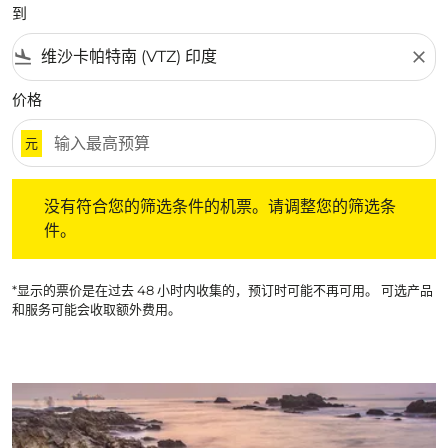
到
flight_land
close
价格
元
没有符合您的筛选条件的机票。请调整您的筛选条件。
没有符合您的筛选条件的机票。请调整您的筛选条
件。
*显示的票价是在过去 48 小时内收集的，预订时可能不再可用。 可选产品
和服务可能会收取额外费用。