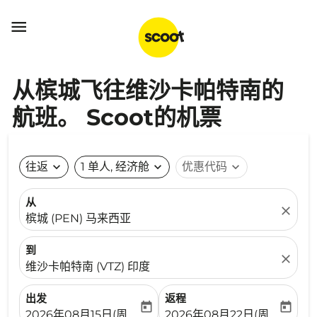

从槟城飞往维沙卡帕特南的
航班。 Scoot的机票
往返
expand_more
1 单人, 经济舱
expand_more
优惠代码
expand_more
从
close
槟城 (PEN) 马来西亚
到
close
维沙卡帕特南 (VTZ) 印度
出发
返程
today
today
fc-booking-departure-date-aria-label
fc-booking-return-date-ari
2026年08月15日(周六)
2026年08月22日(周六)