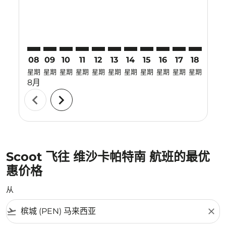
08
09
10
11
12
13
14
15
16
17
18
19
星期
星期
星期
星期
星期
星期
星期
星期
星期
星期
星期
星期
8月
chevron_left
chevron_right
Scoot 飞往 维沙卡帕特南 航班的最优
惠价格
从
flight_takeoff
close