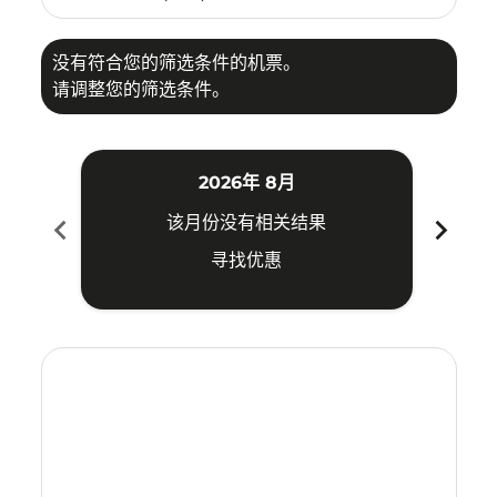
没有符合您的筛选条件的机票。
请调整您的筛选条件。
2026年 8月
chevron_left
chevron_right
该月份没有相关结果
寻找优惠
Displaying fares for 八月-2026
PEN–VTZ: cmp-view-offers-disclaimer. 寻找优惠
PEN–VTZ: cmp-view-offers-disclaimer. 寻找优惠
PEN–VTZ: cmp-view-offers-disclaimer. 寻
PEN–VTZ: cmp-view-offers-disclaimer
PEN–VTZ: cmp-view-offers-discla
PEN–VTZ: cmp-view-offers-di
PEN–VTZ: cmp-view-offer
PEN–VTZ: cmp-view-of
PEN–VTZ: cmp-vie
PEN–VTZ: cmp
PEN–VTZ:
PEN–V
P