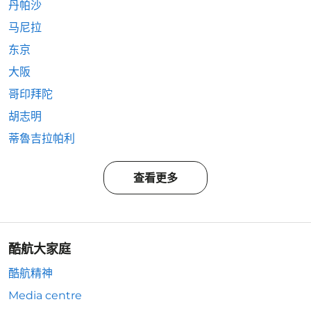
丹帕沙
马尼拉
东京
大阪
哥印拜陀
胡志明
蒂魯吉拉帕利
查看更多
酷航大家庭
酷航精神
Media centre