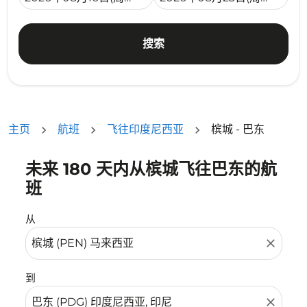
搜索
主页
航班
飞往印度尼西亚
槟城 - 巴东
未来 180 天内从槟城飞往巴东的航
没有符合您的筛选条件的机票。请调整您的筛选条件。
班
从
close
到
close