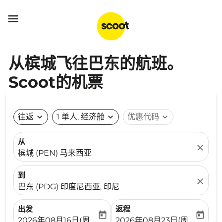

从槟城飞往巴东的航班。
Scoot的机票
往返
expand_more
1 单人, 经济舱
expand_more
优惠代码
expand_more
从
close
槟城 (PEN) 马来西亚
到
close
巴东 (PDG) 印度尼西亚, 印尼
出发
返程
today
today
fc-booking-departure-date-aria-label
fc-booking-return-date-ari
2026年08月16日(周日)
2026年08月23日(周日)