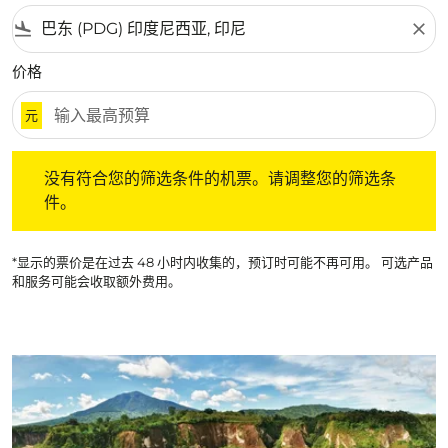
flight_land
close
价格
元
没有符合您的筛选条件的机票。请调整您的筛选条件。
没有符合您的筛选条件的机票。请调整您的筛选条
件。
*显示的票价是在过去 48 小时内收集的，预订时可能不再可用。 可选产品
和服务可能会收取额外费用。