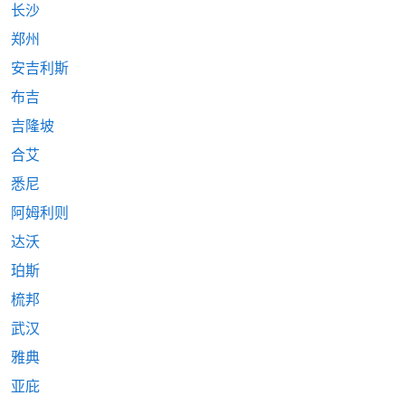
长沙
郑州
安吉利斯
布吉
吉隆坡
合艾
悉尼
阿姆利则
达沃
珀斯
梳邦
武汉
雅典
亚庇