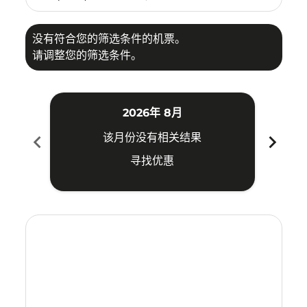
没有符合您的筛选条件的机票。
请调整您的筛选条件。
2026年 8月
chevron_left
chevron_right
该月份没有相关结果
寻找优惠
Displaying fares for 八月-2026
PEN–PDG: cmp-view-offers-disclaimer. 寻找优惠
PEN–PDG: cmp-view-offers-disclaimer. 寻找优惠
PEN–PDG: cmp-view-offers-disclaimer. 寻
PEN–PDG: cmp-view-offers-disclaime
PEN–PDG: cmp-view-offers-discl
PEN–PDG: cmp-view-offers-di
PEN–PDG: cmp-view-offer
PEN–PDG: cmp-view-o
PEN–PDG: cmp-vie
PEN–PDG: cmp
PEN–PDG:
PEN–P
P