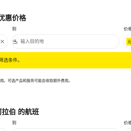
最优惠价格
到
价
close
flight_land
条件。
筛选条件。
再可用。可选产品和服务可能会收取额外费用。
特阿拉伯 的航班
到
价