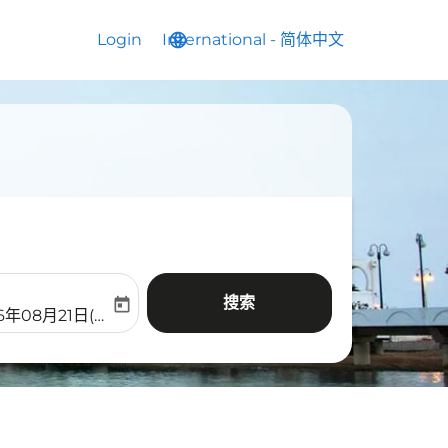
Login
International
language
keyboard_arrow_down
-
简体中文
搜索
today
aria-label
ooking-return-date-aria-label
6年08月21日(周五)