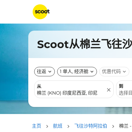
Scoot从棉兰飞往
往返
expand_more
1 单人, 经济舱
expand_more
优惠代码
expand_more
从
到
close
主页
航班
飞往沙特阿拉伯
棉兰 