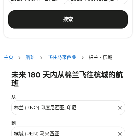
搜索
主页
航班
飞往马来西亚
棉兰 - 槟城
未来 180 天内从棉兰飞往槟城的航
没有符合您的筛选条件的机票。请调整您的筛选条件。
班
从
close
到
close