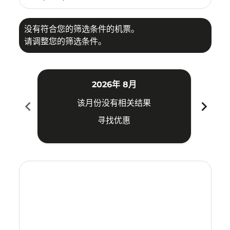
没有符合您的筛选条件的机票。
请调整您的筛选条件。
2026年 8月
chevron_left
chevron_right
该月份没有相关结果
寻找优惠
Displaying fares for 八月-2026
KNO–PEN: cmp-view-offers-disclaimer. 寻找优惠
KNO–PEN: cmp-view-offers-disclaimer. 寻找优惠
KNO–PEN: cmp-view-offers-disclaimer. 寻
KNO–PEN: cmp-view-offers-disclaime
KNO–PEN: cmp-view-offers-discl
KNO–PEN: cmp-view-offers-di
KNO–PEN: cmp-view-offer
KNO–PEN: cmp-view-o
KNO–PEN: cmp-vie
KNO–PEN: cmp
KNO–PEN:
KNO–P
K