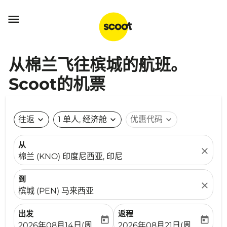

从棉兰飞往槟城的航班。
Scoot的机票
往返
expand_more
1 单人, 经济舱
expand_more
优惠代码
expand_more
从
close
棉兰 (KNO) 印度尼西亚, 印尼
到
close
槟城 (PEN) 马来西亚
出发
返程
today
today
fc-booking-departure-date-aria-label
fc-booking-return-date-ari
2026年08月14日(周五)
2026年08月21日(周五)